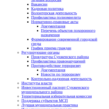
Вакансии
Кадровая политика
Волонтерская деятельность
Профилактика полиомиелита
Нормативно-правовые акты
Документация
Перечень объектов похоронного
назначения
Формирование современной городской
среды
График приема граждан
Регулирующие органы
Прокуратура Сунженского района
Профилактика правонарушений
Противодействие терроризму
Документация
Новости по терроризму
Контрольно-надзорная деятельность
Институты власти
Инвестиционный паспорт Сунженского
муниципального района
Территориальная избирательная комиссия
Поддержка субъектов МСП
Лучшая муниципальная практика