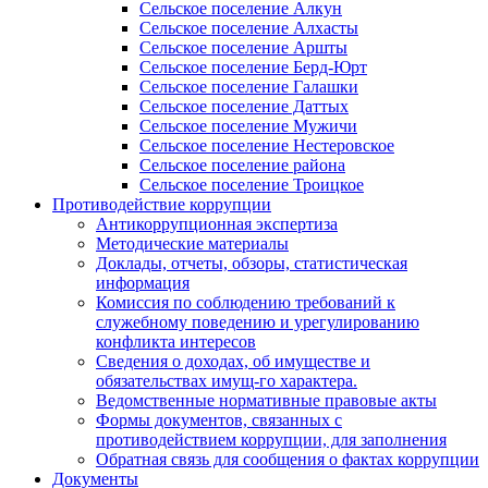
Сельское поселение Алкун
Сельское поселение Алхасты
Сельское поселение Аршты
Сельское поселение Берд-Юрт
Сельское поселение Галашки
Сельское поселение Даттых
Сельское поселение Мужичи
Сельское поселение Нестеровское
Сельское поселение района
Сельское поселение Троицкое
Противодействие коррупции
Антикоррупционная экспертиза
Методические материалы
Доклады, отчеты, обзоры, статистическая
информация
Комиссия по соблюдению требований к
служебному поведению и урегулированию
конфликта интересов
Сведения о доходах, об имуществе и
обязательствах имущ-го характера.
Ведомственные нормативные правовые акты
Формы документов, связанных с
противодействием коррупции, для заполнения
Обратная связь для сообщения о фактах коррупции
Документы