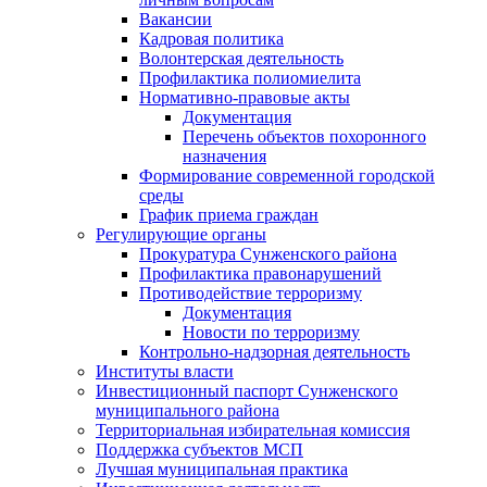
Вакансии
Кадровая политика
Волонтерская деятельность
Профилактика полиомиелита
Нормативно-правовые акты
Документация
Перечень объектов похоронного
назначения
Формирование современной городской
среды
График приема граждан
Регулирующие органы
Прокуратура Сунженского района
Профилактика правонарушений
Противодействие терроризму
Документация
Новости по терроризму
Контрольно-надзорная деятельность
Институты власти
Инвестиционный паспорт Сунженского
муниципального района
Территориальная избирательная комиссия
Поддержка субъектов МСП
Лучшая муниципальная практика