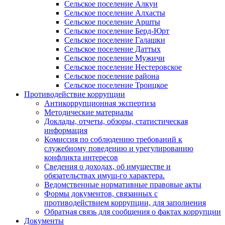
Сельское поселение Алкун
Сельское поселение Алхасты
Сельское поселение Аршты
Сельское поселение Берд-Юрт
Сельское поселение Галашки
Сельское поселение Даттых
Сельское поселение Мужичи
Сельское поселение Нестеровское
Сельское поселение района
Сельское поселение Троицкое
Противодействие коррупции
Антикоррупционная экспертиза
Методические материалы
Доклады, отчеты, обзоры, статистическая
информация
Комиссия по соблюдению требований к
служебному поведению и урегулированию
конфликта интересов
Сведения о доходах, об имуществе и
обязательствах имущ-го характера.
Ведомственные нормативные правовые акты
Формы документов, связанных с
противодействием коррупции, для заполнения
Обратная связь для сообщения о фактах коррупции
Документы