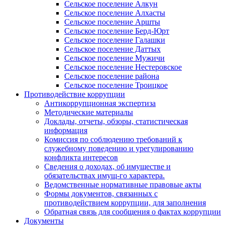
Сельское поселение Алкун
Сельское поселение Алхасты
Сельское поселение Аршты
Сельское поселение Берд-Юрт
Сельское поселение Галашки
Сельское поселение Даттых
Сельское поселение Мужичи
Сельское поселение Нестеровское
Сельское поселение района
Сельское поселение Троицкое
Противодействие коррупции
Антикоррупционная экспертиза
Методические материалы
Доклады, отчеты, обзоры, статистическая
информация
Комиссия по соблюдению требований к
служебному поведению и урегулированию
конфликта интересов
Сведения о доходах, об имуществе и
обязательствах имущ-го характера.
Ведомственные нормативные правовые акты
Формы документов, связанных с
противодействием коррупции, для заполнения
Обратная связь для сообщения о фактах коррупции
Документы