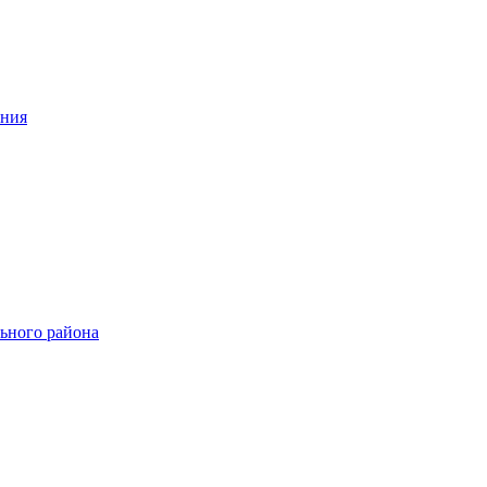
ения
ьного района