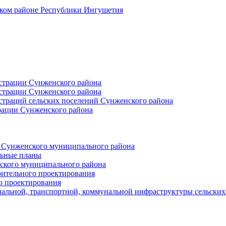
ском районе Республики Ингушетия
страции Сунженского района
страции Сунженского района
траций сельских поселений Сунженского района
рации Сунженского района
й Сунженского муниципального района
льные планы
ского муниципального района
оительного проектирования
о проектирования
альной, транспортной, коммунальной инфраструктуры сельски