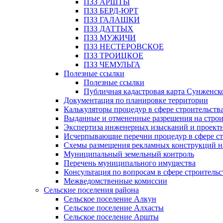
ПЗЗ АРШТЫ
ПЗЗ БЕРД-ЮРТ
ПЗЗ ГАЛАШКИ
ПЗЗ ДАТТЫХ
ПЗЗ МУЖИЧИ
ПЗЗ НЕСТЕРОВСКОЕ
ПЗЗ ТРОИЦКОЕ
ПЗЗ ЧЕМУЛЬГА
Полезные ссылки
Полезные ссылки
Публичная кадастровая карта Сунженск
Документация по планировке территории
Калькуляторы процедур в сфере строительств
Выданные и отмененные разрешения на строи
Экспертиза инженерных изысканий и проект
Исчерпывающие перечни процедур в сфере ст
Схемы размещения рекламных конструкций н
Муниципальный земельный контроль
Перечень муниципального имущества
Консультация по вопросам в сфере строительс
Межведомственные комиссии
Сельские поселения района
Сельское поселение Алкун
Сельское поселение Алхасты
Сельское поселение Аршты