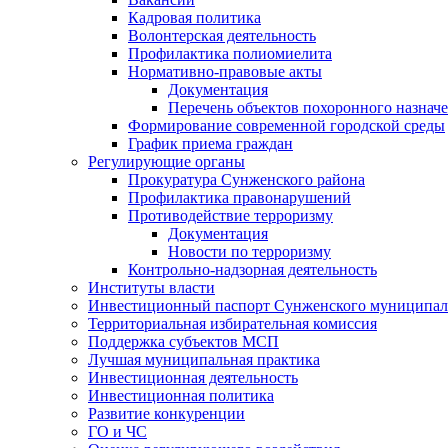
Кадровая политика
Волонтерская деятельность
Профилактика полиомиелита
Нормативно-правовые акты
Документация
Перечень объектов похоронного назнач
Формирование современной городской среды
График приема граждан
Регулирующие органы
Прокуратура Сунженского района
Профилактика правонарушений
Противодействие терроризму
Документация
Новости по терроризму
Контрольно-надзорная деятельность
Институты власти
Инвестиционный паспорт Сунженского муниципал
Территориальная избирательная комиссия
Поддержка субъектов МСП
Лучшая муниципальная практика
Инвестиционная деятельность
Инвестиционная политика
Развитие конкуренции
ГО и ЧС