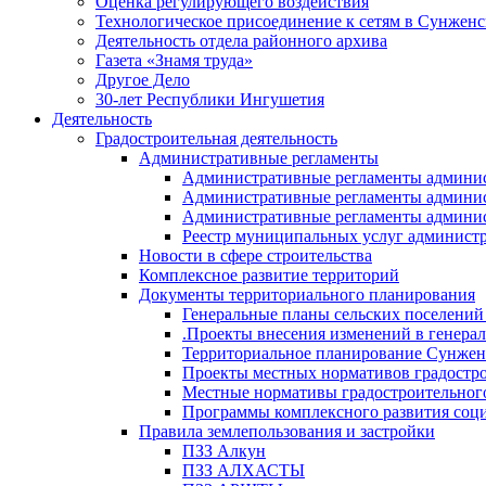
Оценка регулирующего воздействия
Технологическое присоединение к сетям в Сунжен
Деятельность отдела районного архива
Газета «Знамя труда»
Другое Дело
30-лет Республики Ингушетия
Деятельность
Градостроительная деятельность
Административные регламенты
Административные регламенты админи
Административные регламенты админи
Административные регламенты админис
Реестр муниципальных услуг админист
Новости в сфере строительства
Комплексное развитие территорий
Документы территориального планирования
Генеральные планы сельских поселени
.Проекты внесения изменений в генера
Территориальное планирование Сунжен
Проекты местных нормативов градостр
Местные нормативы градостроительног
Программы комплексного развития соци
Правила землепользования и застройки
ПЗЗ Алкун
ПЗЗ АЛХАСТЫ