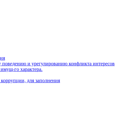
ция
 поведению и урегулированию конфликта интересов
 имущ-го характера.
 коррупции, для заполнения