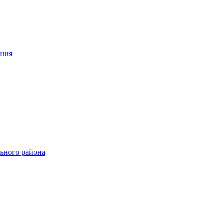
ения
ьного района