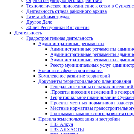
Оценка регулирующего воздействия
Технологическое присоединение к сетям в Сунжен
Деятельность отдела районного архива
Газета «Знамя труда»
Другое Дело
30-лет Республики Ингушетия
Деятельность
Градостроительная деятельность
Административные регламенты
Административные регламенты админи
Административные регламенты админи
Административные регламенты админис
Реестр муниципальных услуг админист
Новости в сфере строительства
Комплексное развитие территорий
Документы территориального планирования
Генеральные планы сельских поселени
.Проекты внесения изменений в генера
Территориальное планирование Сунжен
Проекты местных нормативов градостр
Местные нормативы градостроительног
Программы комплексного развития соци
Правила землепользования и застройки
ПЗЗ Алкун
ПЗЗ АЛХАСТЫ