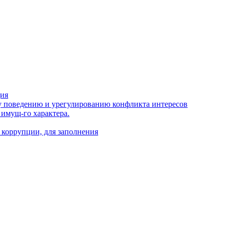
ция
 поведению и урегулированию конфликта интересов
 имущ-го характера.
 коррупции, для заполнения