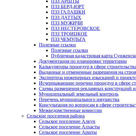
ПЗЗ АРШТЫ
ПЗЗ БЕРД-ЮРТ
ПЗЗ ГАЛАШКИ
ПЗЗ ДАТТЫХ
ПЗЗ МУЖИЧИ
ПЗЗ НЕСТЕРОВСКОЕ
ПЗЗ ТРОИЦКОЕ
ПЗЗ ЧЕМУЛЬГА
Полезные ссылки
Полезные ссылки
Публичная кадастровая карта Сунженск
Документация по планировке территории
Калькуляторы процедур в сфере строительств
Выданные и отмененные разрешения на строи
Экспертиза инженерных изысканий и проект
Исчерпывающие перечни процедур в сфере ст
Схемы размещения рекламных конструкций н
Муниципальный земельный контроль
Перечень муниципального имущества
Консультация по вопросам в сфере строительс
Межведомственные комиссии
Сельские поселения района
Сельское поселение Алкун
Сельское поселение Алхасты
Сельское поселение Аршты