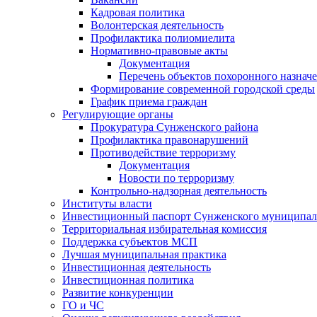
Кадровая политика
Волонтерская деятельность
Профилактика полиомиелита
Нормативно-правовые акты
Документация
Перечень объектов похоронного назнач
Формирование современной городской среды
График приема граждан
Регулирующие органы
Прокуратура Сунженского района
Профилактика правонарушений
Противодействие терроризму
Документация
Новости по терроризму
Контрольно-надзорная деятельность
Институты власти
Инвестиционный паспорт Сунженского муниципал
Территориальная избирательная комиссия
Поддержка субъектов МСП
Лучшая муниципальная практика
Инвестиционная деятельность
Инвестиционная политика
Развитие конкуренции
ГО и ЧС