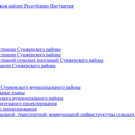
ском районе Республики Ингушетия
страции Сунженского района
страции Сунженского района
траций сельских поселений Сунженского района
рации Сунженского района
й Сунженского муниципального района
льные планы
ского муниципального района
оительного проектирования
о проектирования
альной, транспортной, коммунальной инфраструктуры сельски