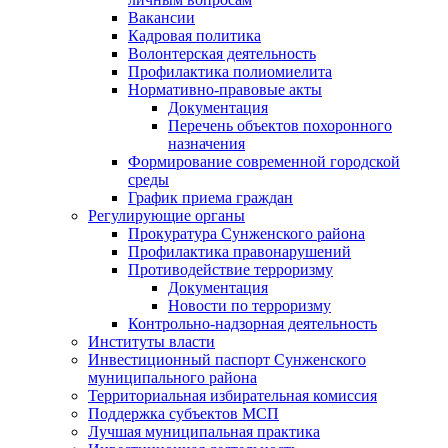
Вакансии
Кадровая политика
Волонтерская деятельность
Профилактика полиомиелита
Нормативно-правовые акты
Документация
Перечень объектов похоронного
назначения
Формирование современной городской
среды
График приема граждан
Регулирующие органы
Прокуратура Сунженского района
Профилактика правонарушений
Противодействие терроризму
Документация
Новости по терроризму
Контрольно-надзорная деятельность
Институты власти
Инвестиционный паспорт Сунженского
муниципального района
Территориальная избирательная комиссия
Поддержка субъектов МСП
Лучшая муниципальная практика