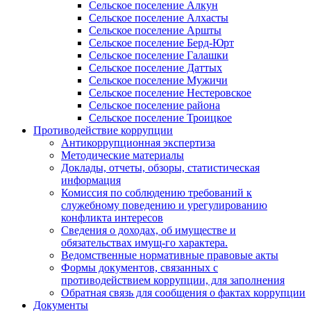
Сельское поселение Алкун
Сельское поселение Алхасты
Сельское поселение Аршты
Сельское поселение Берд-Юрт
Сельское поселение Галашки
Сельское поселение Даттых
Сельское поселение Мужичи
Сельское поселение Нестеровское
Сельское поселение района
Сельское поселение Троицкое
Противодействие коррупции
Антикоррупционная экспертиза
Методические материалы
Доклады, отчеты, обзоры, статистическая
информация
Комиссия по соблюдению требований к
служебному поведению и урегулированию
конфликта интересов
Сведения о доходах, об имуществе и
обязательствах имущ-го характера.
Ведомственные нормативные правовые акты
Формы документов, связанных с
противодействием коррупции, для заполнения
Обратная связь для сообщения о фактах коррупции
Документы