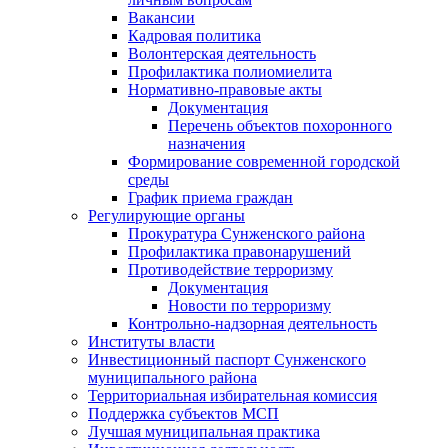
Вакансии
Кадровая политика
Волонтерская деятельность
Профилактика полиомиелита
Нормативно-правовые акты
Документация
Перечень объектов похоронного
назначения
Формирование современной городской
среды
График приема граждан
Регулирующие органы
Прокуратура Сунженского района
Профилактика правонарушений
Противодействие терроризму
Документация
Новости по терроризму
Контрольно-надзорная деятельность
Институты власти
Инвестиционный паспорт Сунженского
муниципального района
Территориальная избирательная комиссия
Поддержка субъектов МСП
Лучшая муниципальная практика