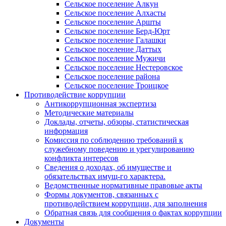
Сельское поселение Алкун
Сельское поселение Алхасты
Сельское поселение Аршты
Сельское поселение Берд-Юрт
Сельское поселение Галашки
Сельское поселение Даттых
Сельское поселение Мужичи
Сельское поселение Нестеровское
Сельское поселение района
Сельское поселение Троицкое
Противодействие коррупции
Антикоррупционная экспертиза
Методические материалы
Доклады, отчеты, обзоры, статистическая
информация
Комиссия по соблюдению требований к
служебному поведению и урегулированию
конфликта интересов
Сведения о доходах, об имуществе и
обязательствах имущ-го характера.
Ведомственные нормативные правовые акты
Формы документов, связанных с
противодействием коррупции, для заполнения
Обратная связь для сообщения о фактах коррупции
Документы