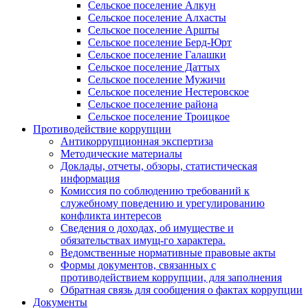
Сельское поселение Алкун
Сельское поселение Алхасты
Сельское поселение Аршты
Сельское поселение Берд-Юрт
Сельское поселение Галашки
Сельское поселение Даттых
Сельское поселение Мужичи
Сельское поселение Нестеровское
Сельское поселение района
Сельское поселение Троицкое
Противодействие коррупции
Антикоррупционная экспертиза
Методические материалы
Доклады, отчеты, обзоры, статистическая
информация
Комиссия по соблюдению требований к
служебному поведению и урегулированию
конфликта интересов
Сведения о доходах, об имуществе и
обязательствах имущ-го характера.
Ведомственные нормативные правовые акты
Формы документов, связанных с
противодействием коррупции, для заполнения
Обратная связь для сообщения о фактах коррупции
Документы