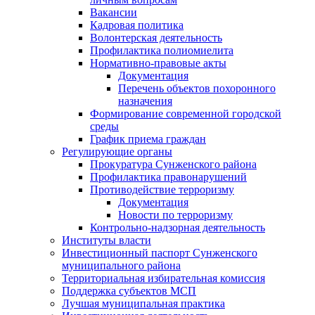
Вакансии
Кадровая политика
Волонтерская деятельность
Профилактика полиомиелита
Нормативно-правовые акты
Документация
Перечень объектов похоронного
назначения
Формирование современной городской
среды
График приема граждан
Регулирующие органы
Прокуратура Сунженского района
Профилактика правонарушений
Противодействие терроризму
Документация
Новости по терроризму
Контрольно-надзорная деятельность
Институты власти
Инвестиционный паспорт Сунженского
муниципального района
Территориальная избирательная комиссия
Поддержка субъектов МСП
Лучшая муниципальная практика