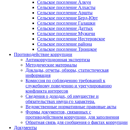
Сельское поселение Алкун
Сельское поселение Алхасты
Сельское поселение Аршты
Сельское поселение Берд-Юрт
Сельское поселение Галашки
Сельское поселение Даттых
Сельское поселение Мужичи
Сельское поселение Нестеровское
Сельское поселение района
Сельское поселение Троицкое
Противодействие коррупции
Антикоррупционная экспертиза
Методические материалы
Доклады, отчеты, обзоры, статистическая
информация
Комиссия по соблюдению требований к
служебному поведению и урегулированию
конфликта интересов
Сведения о доходах, об имуществе и
обязательствах имущ-го характера.
Ведомственные нормативные правовые акты
Формы документов, связанных с
противодействием коррупции, для заполнения
Обратная связь для сообщения о фактах коррупции
Документы