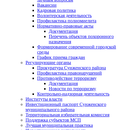
Вакансии
Кадровая политика
Волонтерская деятельность
Профилактика полиомиелита
Нормативно-правовые акты
Документация
Перечень объектов похоронного
назначения
Формирование современной городской
среды
График приема граждан
Регулирующие органы
Прокуратура Сунженского района
Профилактика правонарушений
Противодействие терроризму
Документация
Новости по терроризму
Контрольно-надзорная деятельность
Институты власти
Инвестиционный паспорт Сунженского
муниципального района
Территориальная избирательная комиссия
Поддержка субъектов МСП
Лучшая муниципальная практика