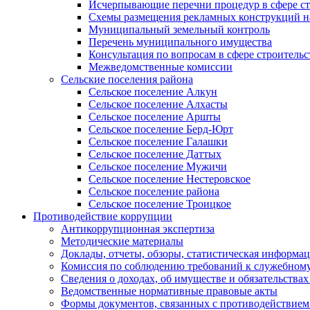
Исчерпывающие перечни процедур в сфере ст
Схемы размещения рекламных конструкций н
Муниципальный земельный контроль
Перечень муниципального имущества
Консультация по вопросам в сфере строительс
Межведомственные комиссии
Сельские поселения района
Сельское поселение Алкун
Сельское поселение Алхасты
Сельское поселение Аршты
Сельское поселение Берд-Юрт
Сельское поселение Галашки
Сельское поселение Даттых
Сельское поселение Мужичи
Сельское поселение Нестеровское
Сельское поселение района
Сельское поселение Троицкое
Противодействие коррупции
Антикоррупционная экспертиза
Методические материалы
Доклады, отчеты, обзоры, статистическая информа
Комиссия по соблюдению требований к служебному
Сведения о доходах, об имуществе и обязательствах
Ведомственные нормативные правовые акты
Формы документов, связанных с противодействием