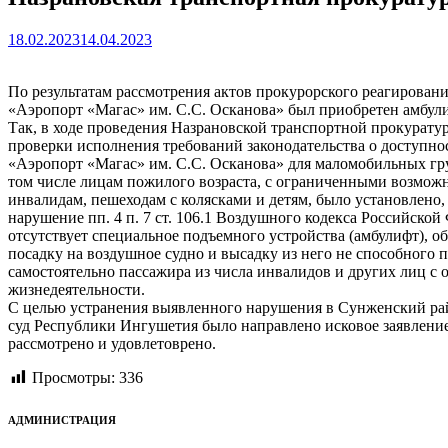
18.02.2023
14.04.2023
По результатам рассмотрения актов прокурорского реагирован
«Аэропорт «Магас» им. С.С. Осканова» был приобретен амбул
Так, в ходе проведения Назрановской транспортной прокурату
проверки исполнения требований законодательства о доступн
«Аэропорт «Магас» им. С.С. Осканова» для маломобильных гру
том числе лицам пожилого возраста, с ограниченными возмож
инвалидам, пешеходам с колясками и детям, было установлено, 
нарушение пп. 4 п. 7 ст. 106.1 Воздушного кодекса Российско
отсутствует специальное подъемного устройства (амбулифт), 
посадку на воздушное судно и высадку из него не способного 
самостоятельно пассажира из числа инвалидов и других лиц с
жизнедеятельности.
С целью устранения выявленного нарушения в Сунженский р
суд Республики Ингушетия было направлено исковое заявление
рассмотрено и удовлетоврено.
Просмотры:
336
АДМИНИСТРАЦИЯ