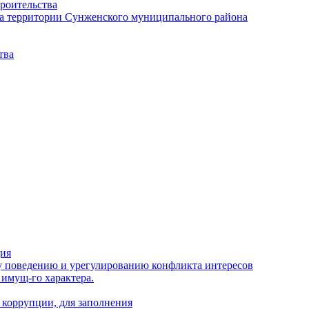
роительства
а территории Сунженского муниципального района
тва
ция
 поведению и урегулированию конфликта интересов
 имущ-го характера.
 коррупции, для заполнения