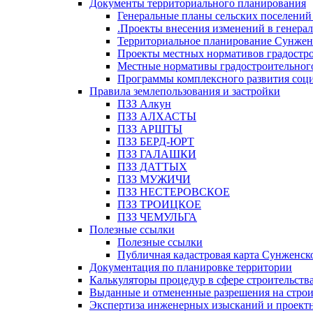
Документы территориального планирования
Генеральные планы сельских поселени
.Проекты внесения изменений в генера
Территориальное планирование Сунжен
Проекты местных нормативов градостр
Местные нормативы градостроительног
Программы комплексного развития соци
Правила землепользования и застройки
ПЗЗ Алкун
ПЗЗ АЛХАСТЫ
ПЗЗ АРШТЫ
ПЗЗ БЕРД-ЮРТ
ПЗЗ ГАЛАШКИ
ПЗЗ ДАТТЫХ
ПЗЗ МУЖИЧИ
ПЗЗ НЕСТЕРОВСКОЕ
ПЗЗ ТРОИЦКОЕ
ПЗЗ ЧЕМУЛЬГА
Полезные ссылки
Полезные ссылки
Публичная кадастровая карта Сунженск
Документация по планировке территории
Калькуляторы процедур в сфере строительств
Выданные и отмененные разрешения на строи
Экспертиза инженерных изысканий и проект