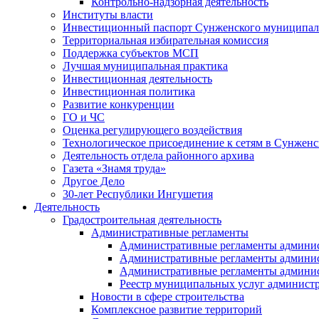
Контрольно-надзорная деятельность
Институты власти
Инвестиционный паспорт Сунженского муниципал
Территориальная избирательная комиссия
Поддержка субъектов МСП
Лучшая муниципальная практика
Инвестиционная деятельность
Инвестиционная политика
Развитие конкуренции
ГО и ЧС
Оценка регулирующего воздействия
Технологическое присоединение к сетям в Сунжен
Деятельность отдела районного архива
Газета «Знамя труда»
Другое Дело
30-лет Республики Ингушетия
Деятельность
Градостроительная деятельность
Административные регламенты
Административные регламенты админи
Административные регламенты админи
Административные регламенты админис
Реестр муниципальных услуг админист
Новости в сфере строительства
Комплексное развитие территорий