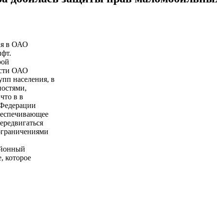
ия в ОАО
ифт.
рой
ости ОАО
пп населения, в
ностями,
что в в
й Федерации
обеспечивающее
передвигаться
 ограничениями
айонный
, которое