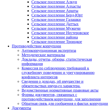
Сельское поселение Алкун
Сельское поселение Алхасты
Сельское поселение Аршты
Сельское поселение Берд-Юрт
Сельское поселение Галашки
Сельское поселение Даттых
Сельское поселение Мужичи
Сельское поселение Нестеровское
Сельское поселение района
Сельское поселение Троицкое
Противодействие коррупции
Антикоррупционная экспертиза
Методические материалы
Доклады, отчеты, обзоры, статистическая
информация
Комиссия по соблюдению требований к
служебному поведению и урегулированию
конфликта интересов
Сведения о доходах, об имуществе и
обязательствах имущ-го характера.
Ведомственные нормативные правовые акты
Формы документов, связанных с
противодействием коррупции, для заполнения
Обратная связь для сообщения о фактах коррупции
Документы