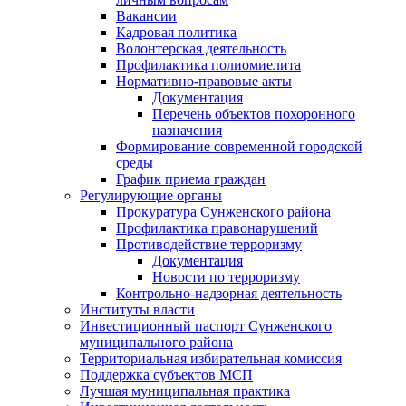
Вакансии
Кадровая политика
Волонтерская деятельность
Профилактика полиомиелита
Нормативно-правовые акты
Документация
Перечень объектов похоронного
назначения
Формирование современной городской
среды
График приема граждан
Регулирующие органы
Прокуратура Сунженского района
Профилактика правонарушений
Противодействие терроризму
Документация
Новости по терроризму
Контрольно-надзорная деятельность
Институты власти
Инвестиционный паспорт Сунженского
муниципального района
Территориальная избирательная комиссия
Поддержка субъектов МСП
Лучшая муниципальная практика