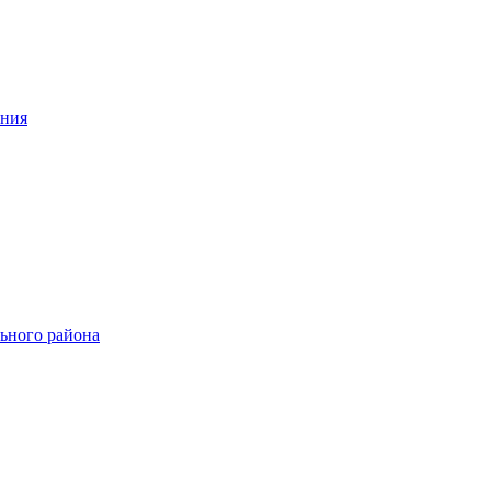
ения
ьного района