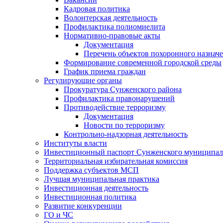
Кадровая политика
Волонтерская деятельность
Профилактика полиомиелита
Нормативно-правовые акты
Документация
Перечень объектов похоронного назнач
Формирование современной городской среды
График приема граждан
Регулирующие органы
Прокуратура Сунженского района
Профилактика правонарушений
Противодействие терроризму
Документация
Новости по терроризму
Контрольно-надзорная деятельность
Институты власти
Инвестиционный паспорт Сунженского муниципал
Территориальная избирательная комиссия
Поддержка субъектов МСП
Лучшая муниципальная практика
Инвестиционная деятельность
Инвестиционная политика
Развитие конкуренции
ГО и ЧС