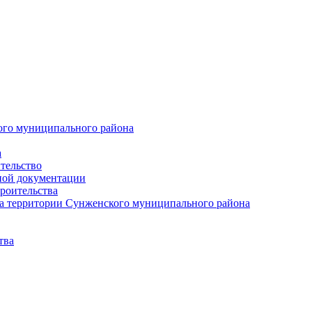
ого муниципального района
а
тельство
ной документации
роительства
а территории Сунженского муниципального района
тва