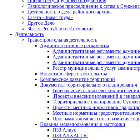
Оценка регулирующего воздействия
Технологическое присоединение к сетям в Сунжен
Деятельность отдела районного архива
Газета «Знамя труда»
Другое Дело
30-лет Республики Ингушетия
Деятельность
Градостроительная деятельность
Административные регламенты
Административные регламенты админи
Административные регламенты админи
Административные регламенты админис
Реестр муниципальных услуг админист
Новости в сфере строительства
Комплексное развитие территорий
Документы территориального планирования
Генеральные планы сельских поселени
.Проекты внесения изменений в генера
Территориальное планирование Сунжен
Проекты местных нормативов градостр
Местные нормативы градостроительног
Программы комплексного развития соци
Правила землепользования и застройки
ПЗЗ Алкун
ПЗЗ АЛХАСТЫ