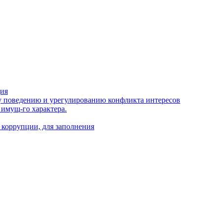
ция
 поведению и урегулированию конфликта интересов
 имущ-го характера.
 коррупции, для заполнения