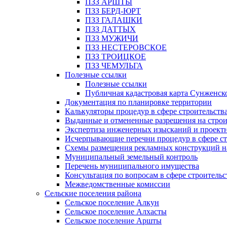
ПЗЗ АРШТЫ
ПЗЗ БЕРД-ЮРТ
ПЗЗ ГАЛАШКИ
ПЗЗ ДАТТЫХ
ПЗЗ МУЖИЧИ
ПЗЗ НЕСТЕРОВСКОЕ
ПЗЗ ТРОИЦКОЕ
ПЗЗ ЧЕМУЛЬГА
Полезные ссылки
Полезные ссылки
Публичная кадастровая карта Сунженск
Документация по планировке территории
Калькуляторы процедур в сфере строительств
Выданные и отмененные разрешения на строи
Экспертиза инженерных изысканий и проект
Исчерпывающие перечни процедур в сфере ст
Схемы размещения рекламных конструкций н
Муниципальный земельный контроль
Перечень муниципального имущества
Консультация по вопросам в сфере строительс
Межведомственные комиссии
Сельские поселения района
Сельское поселение Алкун
Сельское поселение Алхасты
Сельское поселение Аршты