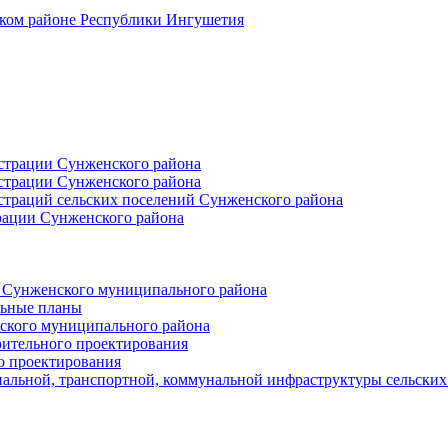
ском районе Республики Ингушетия
страции Сунженского района
страции Сунженского района
траций сельских поселений Сунженского района
рации Сунженского района
й Сунженского муниципального района
льные планы
ского муниципального района
оительного проектирования
о проектирования
альной, транспортной, коммунальной инфраструктуры сельски