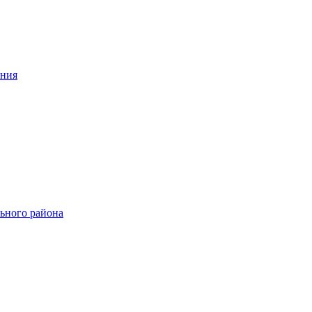
ения
ьного района