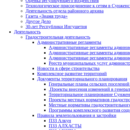
Оценка регулирующего воздействия
Технологическое присоединение к сетям в Сунжен
Деятельность отдела районного архива
Газета «Знамя труда»
Другое Дело
30-лет Республики Ингушетия
Деятельность
Градостроительная деятельность
Административные регламенты
Административные регламенты админи
Административные регламенты админи
Административные регламенты админис
Реестр муниципальных услуг админист
Новости в сфере строительства
Комплексное развитие территорий
Документы территориального планирования
Генеральные планы сельских поселени
.Проекты внесения изменений в генера
Территориальное планирование Сунжен
Проекты местных нормативов градостр
Местные нормативы градостроительног
Программы комплексного развития соци
Правила землепользования и застройки
ПЗЗ Алкун
ПЗЗ АЛХАСТЫ