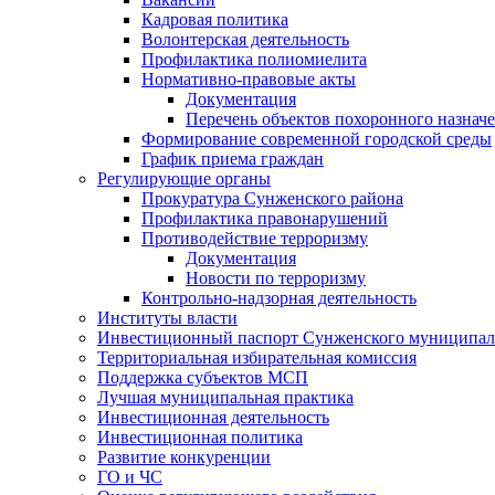
Кадровая политика
Волонтерская деятельность
Профилактика полиомиелита
Нормативно-правовые акты
Документация
Перечень объектов похоронного назнач
Формирование современной городской среды
График приема граждан
Регулирующие органы
Прокуратура Сунженского района
Профилактика правонарушений
Противодействие терроризму
Документация
Новости по терроризму
Контрольно-надзорная деятельность
Институты власти
Инвестиционный паспорт Сунженского муниципал
Территориальная избирательная комиссия
Поддержка субъектов МСП
Лучшая муниципальная практика
Инвестиционная деятельность
Инвестиционная политика
Развитие конкуренции
ГО и ЧС