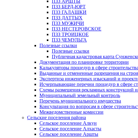
ПЗЗ АРШТЫ
ПЗЗ БЕРД-ЮРТ
ПЗЗ ГАЛАШКИ
ПЗЗ ДАТТЫХ
ПЗЗ МУЖИЧИ
ПЗЗ НЕСТЕРОВСКОЕ
ПЗЗ ТРОИЦКОЕ
ПЗЗ ЧЕМУЛЬГА
Полезные ссылки
Полезные ссылки
Публичная кадастровая карта Сунженск
Документация по планировке территории
Калькуляторы процедур в сфере строительств
Выданные и отмененные разрешения на строи
Экспертиза инженерных изысканий и проект
Исчерпывающие перечни процедур в сфере ст
Схемы размещения рекламных конструкций н
Муниципальный земельный контроль
Перечень муниципального имущества
Консультация по вопросам в сфере строительс
Межведомственные комиссии
Сельские поселения района
Сельское поселение Алкун
Сельское поселение Алхасты
Сельское поселение Аршты