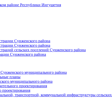
ском районе Республики Ингушетия
страции Сунженского района
страции Сунженского района
траций сельских поселений Сунженского района
рации Сунженского района
й Сунженского муниципального района
льные планы
ского муниципального района
оительного проектирования
о проектирования
альной, транспортной, коммунальной инфраструктуры сельски