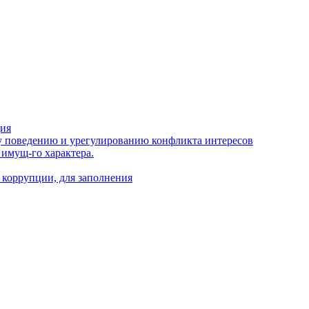
ция
 поведению и урегулированию конфликта интересов
 имущ-го характера.
 коррупции, для заполнения