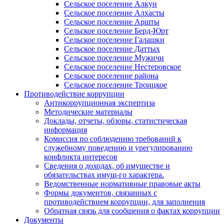
Сельское поселение Алкун
Сельское поселение Алхасты
Сельское поселение Аршты
Сельское поселение Берд-Юрт
Сельское поселение Галашки
Сельское поселение Даттых
Сельское поселение Мужичи
Сельское поселение Нестеровское
Сельское поселение района
Сельское поселение Троицкое
Противодействие коррупции
Антикоррупционная экспертиза
Методические материалы
Доклады, отчеты, обзоры, статистическая
информация
Комиссия по соблюдению требований к
служебному поведению и урегулированию
конфликта интересов
Сведения о доходах, об имуществе и
обязательствах имущ-го характера.
Ведомственные нормативные правовые акты
Формы документов, связанных с
противодействием коррупции, для заполнения
Обратная связь для сообщения о фактах коррупции
Документы