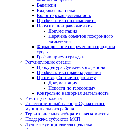
Вакансии
Кадровая политика
Волонтерская деятельность
Профилактика полиомиелита
Нормативно-правовые акты
Документация
Перечень объектов похоронного
назначения
Формирование современной городской
среды
График приема граждан
Регулирующие органы
Прокуратура Сунженского района
Профилактика правонарушений
Противодействие терроризму
Документация
Новости по терроризму
Контрольно-надзорная деятельность
Институты власти
Инвестиционный паспорт Сунженского
муниципального района
Территориальная избирательная комиссия
Поддержка субъектов МСП
Лучшая муниципальная практика