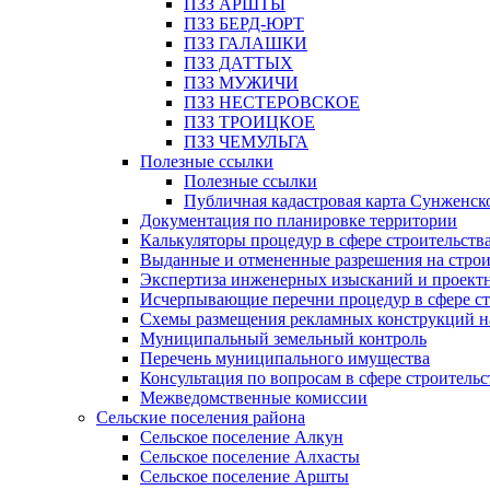
ПЗЗ АРШТЫ
ПЗЗ БЕРД-ЮРТ
ПЗЗ ГАЛАШКИ
ПЗЗ ДАТТЫХ
ПЗЗ МУЖИЧИ
ПЗЗ НЕСТЕРОВСКОЕ
ПЗЗ ТРОИЦКОЕ
ПЗЗ ЧЕМУЛЬГА
Полезные ссылки
Полезные ссылки
Публичная кадастровая карта Сунженск
Документация по планировке территории
Калькуляторы процедур в сфере строительств
Выданные и отмененные разрешения на строи
Экспертиза инженерных изысканий и проект
Исчерпывающие перечни процедур в сфере ст
Схемы размещения рекламных конструкций н
Муниципальный земельный контроль
Перечень муниципального имущества
Консультация по вопросам в сфере строительс
Межведомственные комиссии
Сельские поселения района
Сельское поселение Алкун
Сельское поселение Алхасты
Сельское поселение Аршты