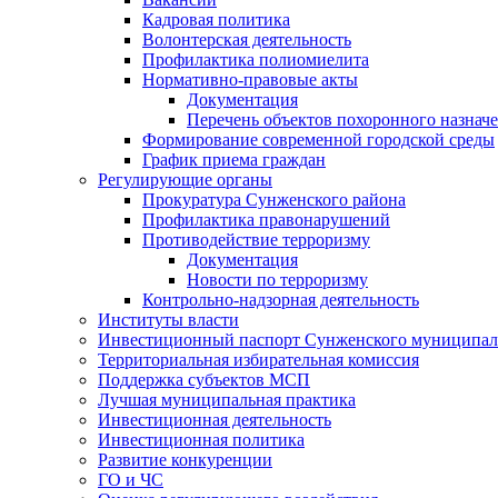
Кадровая политика
Волонтерская деятельность
Профилактика полиомиелита
Нормативно-правовые акты
Документация
Перечень объектов похоронного назнач
Формирование современной городской среды
График приема граждан
Регулирующие органы
Прокуратура Сунженского района
Профилактика правонарушений
Противодействие терроризму
Документация
Новости по терроризму
Контрольно-надзорная деятельность
Институты власти
Инвестиционный паспорт Сунженского муниципал
Территориальная избирательная комиссия
Поддержка субъектов МСП
Лучшая муниципальная практика
Инвестиционная деятельность
Инвестиционная политика
Развитие конкуренции
ГО и ЧС