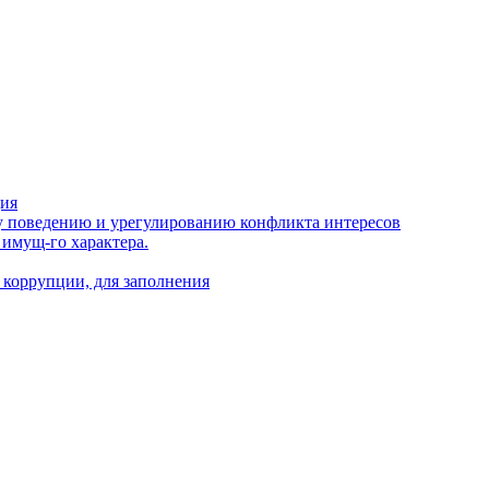
ция
 поведению и урегулированию конфликта интересов
 имущ-го характера.
 коррупции, для заполнения