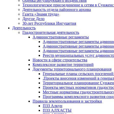
Оценка регулирующего воздействия
Технологическое присоединение к сетям в Сунжен
Деятельность отдела районного архива
Газета «Знамя труда»
Другое Дело
30-лет Республики Ингушетия
Деятельность
Градостроительная деятельность
Административные регламенты
Административные регламенты админи
Административные регламенты админи
Административные регламенты админис
Реестр муниципальных услуг админист
Новости в сфере строительства
Комплексное развитие территорий
Документы территориального планирования
Генеральные планы сельских поселени
.Проекты внесения изменений в генера
Территориальное планирование Сунжен
Проекты местных нормативов градостр
Местные нормативы градостроительног
Программы комплексного развития соци
Правила землепользования и застройки
ПЗЗ Алкун
ПЗЗ АЛХАСТЫ