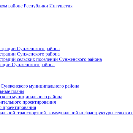
ском районе Республики Ингушетия
страции Сунженского района
страции Сунженского района
траций сельских поселений Сунженского района
рации Сунженского района
й Сунженского муниципального района
льные планы
ского муниципального района
оительного проектирования
о проектирования
альной, транспортной, коммунальной инфраструктуры сельски