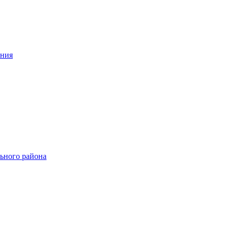
ения
ьного района