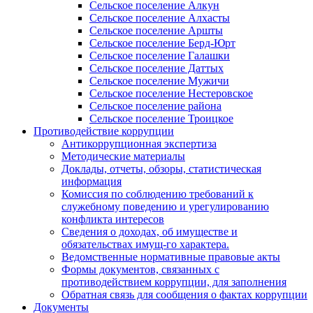
Сельское поселение Алкун
Сельское поселение Алхасты
Сельское поселение Аршты
Сельское поселение Берд-Юрт
Сельское поселение Галашки
Сельское поселение Даттых
Сельское поселение Мужичи
Сельское поселение Нестеровское
Сельское поселение района
Сельское поселение Троицкое
Противодействие коррупции
Антикоррупционная экспертиза
Методические материалы
Доклады, отчеты, обзоры, статистическая
информация
Комиссия по соблюдению требований к
служебному поведению и урегулированию
конфликта интересов
Сведения о доходах, об имуществе и
обязательствах имущ-го характера.
Ведомственные нормативные правовые акты
Формы документов, связанных с
противодействием коррупции, для заполнения
Обратная связь для сообщения о фактах коррупции
Документы