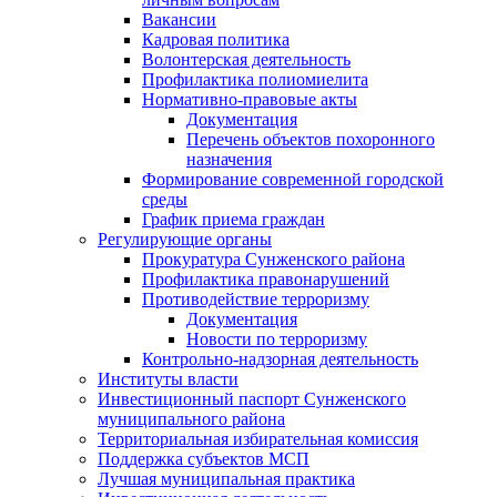
Вакансии
Кадровая политика
Волонтерская деятельность
Профилактика полиомиелита
Нормативно-правовые акты
Документация
Перечень объектов похоронного
назначения
Формирование современной городской
среды
График приема граждан
Регулирующие органы
Прокуратура Сунженского района
Профилактика правонарушений
Противодействие терроризму
Документация
Новости по терроризму
Контрольно-надзорная деятельность
Институты власти
Инвестиционный паспорт Сунженского
муниципального района
Территориальная избирательная комиссия
Поддержка субъектов МСП
Лучшая муниципальная практика