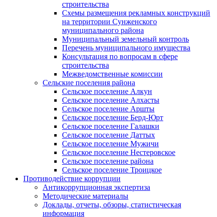
строительства
Схемы размещения рекламных конструкций
на территории Сунженского
муниципального района
Муниципальный земельный контроль
Перечень муниципального имущества
Консультация по вопросам в сфере
строительства
Межведомственные комиссии
Сельские поселения района
Сельское поселение Алкун
Сельское поселение Алхасты
Сельское поселение Аршты
Сельское поселение Берд-Юрт
Сельское поселение Галашки
Сельское поселение Даттых
Сельское поселение Мужичи
Сельское поселение Нестеровское
Сельское поселение района
Сельское поселение Троицкое
Противодействие коррупции
Антикоррупционная экспертиза
Методические материалы
Доклады, отчеты, обзоры, статистическая
информация