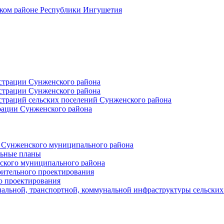
ском районе Республики Ингушетия
страции Сунженского района
страции Сунженского района
траций сельских поселений Сунженского района
рации Сунженского района
й Сунженского муниципального района
льные планы
ского муниципального района
оительного проектирования
о проектирования
альной, транспортной, коммунальной инфраструктуры сельски