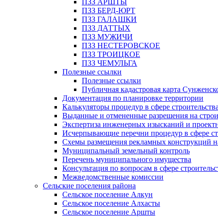
ПЗЗ АРШТЫ
ПЗЗ БЕРД-ЮРТ
ПЗЗ ГАЛАШКИ
ПЗЗ ДАТТЫХ
ПЗЗ МУЖИЧИ
ПЗЗ НЕСТЕРОВСКОЕ
ПЗЗ ТРОИЦКОЕ
ПЗЗ ЧЕМУЛЬГА
Полезные ссылки
Полезные ссылки
Публичная кадастровая карта Сунженск
Документация по планировке территории
Калькуляторы процедур в сфере строительств
Выданные и отмененные разрешения на строи
Экспертиза инженерных изысканий и проект
Исчерпывающие перечни процедур в сфере ст
Схемы размещения рекламных конструкций н
Муниципальный земельный контроль
Перечень муниципального имущества
Консультация по вопросам в сфере строительс
Межведомственные комиссии
Сельские поселения района
Сельское поселение Алкун
Сельское поселение Алхасты
Сельское поселение Аршты