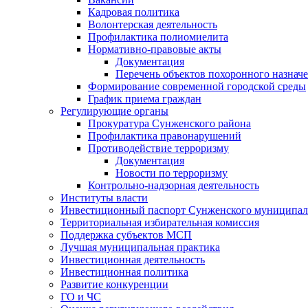
Кадровая политика
Волонтерская деятельность
Профилактика полиомиелита
Нормативно-правовые акты
Документация
Перечень объектов похоронного назнач
Формирование современной городской среды
График приема граждан
Регулирующие органы
Прокуратура Сунженского района
Профилактика правонарушений
Противодействие терроризму
Документация
Новости по терроризму
Контрольно-надзорная деятельность
Институты власти
Инвестиционный паспорт Сунженского муниципал
Территориальная избирательная комиссия
Поддержка субъектов МСП
Лучшая муниципальная практика
Инвестиционная деятельность
Инвестиционная политика
Развитие конкуренции
ГО и ЧС