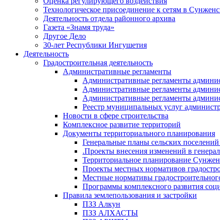
Оценка регулирующего воздействия
Технологическое присоединение к сетям в Сунжен
Деятельность отдела районного архива
Газета «Знамя труда»
Другое Дело
30-лет Республики Ингушетия
Деятельность
Градостроительная деятельность
Административные регламенты
Административные регламенты админи
Административные регламенты админи
Административные регламенты админис
Реестр муниципальных услуг админист
Новости в сфере строительства
Комплексное развитие территорий
Документы территориального планирования
Генеральные планы сельских поселени
.Проекты внесения изменений в генера
Территориальное планирование Сунжен
Проекты местных нормативов градостр
Местные нормативы градостроительног
Программы комплексного развития соци
Правила землепользования и застройки
ПЗЗ Алкун
ПЗЗ АЛХАСТЫ