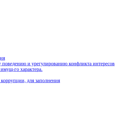
ция
 поведению и урегулированию конфликта интересов
 имущ-го характера.
 коррупции, для заполнения