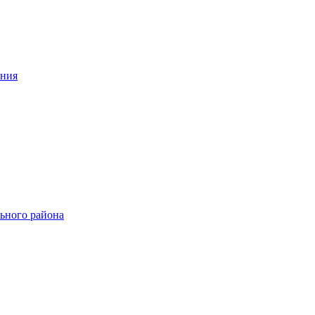
ения
ьного района