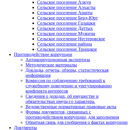
Сельское поселение Алкун
Сельское поселение Алхасты
Сельское поселение Аршты
Сельское поселение Берд-Юрт
Сельское поселение Галашки
Сельское поселение Даттых
Сельское поселение Мужичи
Сельское поселение Нестеровское
Сельское поселение района
Сельское поселение Троицкое
Противодействие коррупции
Антикоррупционная экспертиза
Методические материалы
Доклады, отчеты, обзоры, статистическая
информация
Комиссия по соблюдению требований к
служебному поведению и урегулированию
конфликта интересов
Сведения о доходах, об имуществе и
обязательствах имущ-го характера.
Ведомственные нормативные правовые акты
Формы документов, связанных с
противодействием коррупции, для заполнения
Обратная связь для сообщения о фактах коррупции
Документы