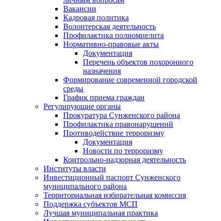
Вакансии
Кадровая политика
Волонтерская деятельность
Профилактика полиомиелита
Нормативно-правовые акты
Документация
Перечень объектов похоронного
назначения
Формирование современной городской
среды
График приема граждан
Регулирующие органы
Прокуратура Сунженского района
Профилактика правонарушений
Противодействие терроризму
Документация
Новости по терроризму
Контрольно-надзорная деятельность
Институты власти
Инвестиционный паспорт Сунженского
муниципального района
Территориальная избирательная комиссия
Поддержка субъектов МСП
Лучшая муниципальная практика