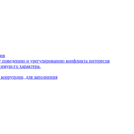
ция
 поведению и урегулированию конфликта интересов
 имущ-го характера.
 коррупции, для заполнения