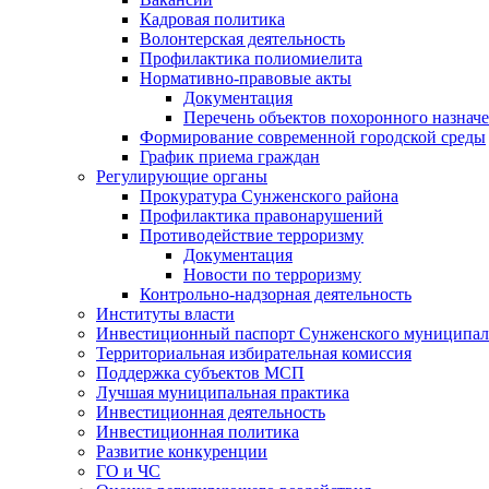
Кадровая политика
Волонтерская деятельность
Профилактика полиомиелита
Нормативно-правовые акты
Документация
Перечень объектов похоронного назнач
Формирование современной городской среды
График приема граждан
Регулирующие органы
Прокуратура Сунженского района
Профилактика правонарушений
Противодействие терроризму
Документация
Новости по терроризму
Контрольно-надзорная деятельность
Институты власти
Инвестиционный паспорт Сунженского муниципал
Территориальная избирательная комиссия
Поддержка субъектов МСП
Лучшая муниципальная практика
Инвестиционная деятельность
Инвестиционная политика
Развитие конкуренции
ГО и ЧС