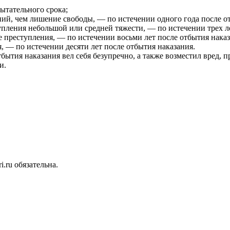
ытательного срока;
ний, чем лишение свободы, — по истечении одного года после о
пления небольшой или средней тяжести, — по истечении трех ле
 преступления, — по истечении восьми лет после отбытия наказ
, — по истечении десяти лет после отбытия наказания.
тбытия наказания вел себя безупречно, а также возместил вред, 
и.
.ru обязательна.