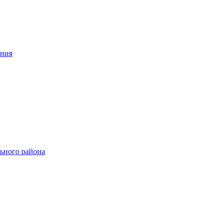
ения
ьного района