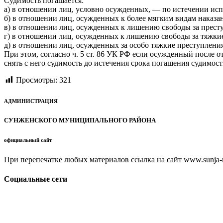
Судимость погашается:
а) в отношении лиц, условно осужденных, — по истечении исп
б) в отношении лиц, осужденных к более мягким видам наказа
в) в отношении лиц, осужденных к лишению свободы за престу
г) в отношении лиц, осужденных к лишению свободы за тяжкие
д) в отношении лиц, осужденных за особо тяжкие преступления
При этом, согласно ч. 5 ст. 86 УК РФ если осужденный после о
снять с него судимость до истечения срока погашения судимост
Просмотры:
321
АДМИНИСТРАЦИЯ
СУНЖЕНСКОГО МУНИЦИПАЛЬНОГО РАЙОНА
официальный сайт
При перепечатке любых материалов ссылка на сайт www.sunja-ri
Социальные сети