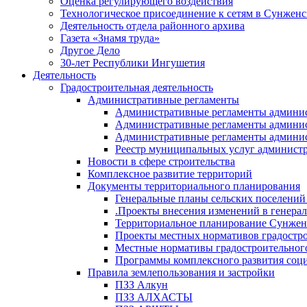
Оценка регулирующего воздействия
Технологическое присоединение к сетям в Сунжен
Деятельность отдела районного архива
Газета «Знамя труда»
Другое Дело
30-лет Республики Ингушетия
Деятельность
Градостроительная деятельность
Административные регламенты
Административные регламенты админи
Административные регламенты админи
Административные регламенты админис
Реестр муниципальных услуг админист
Новости в сфере строительства
Комплексное развитие территорий
Документы территориального планирования
Генеральные планы сельских поселени
.Проекты внесения изменений в генера
Территориальное планирование Сунжен
Проекты местных нормативов градостр
Местные нормативы градостроительног
Программы комплексного развития соци
Правила землепользования и застройки
ПЗЗ Алкун
ПЗЗ АЛХАСТЫ