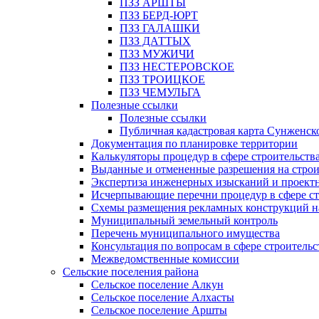
ПЗЗ АРШТЫ
ПЗЗ БЕРД-ЮРТ
ПЗЗ ГАЛАШКИ
ПЗЗ ДАТТЫХ
ПЗЗ МУЖИЧИ
ПЗЗ НЕСТЕРОВСКОЕ
ПЗЗ ТРОИЦКОЕ
ПЗЗ ЧЕМУЛЬГА
Полезные ссылки
Полезные ссылки
Публичная кадастровая карта Сунженск
Документация по планировке территории
Калькуляторы процедур в сфере строительств
Выданные и отмененные разрешения на строи
Экспертиза инженерных изысканий и проект
Исчерпывающие перечни процедур в сфере ст
Схемы размещения рекламных конструкций н
Муниципальный земельный контроль
Перечень муниципального имущества
Консультация по вопросам в сфере строительс
Межведомственные комиссии
Сельские поселения района
Сельское поселение Алкун
Сельское поселение Алхасты
Сельское поселение Аршты