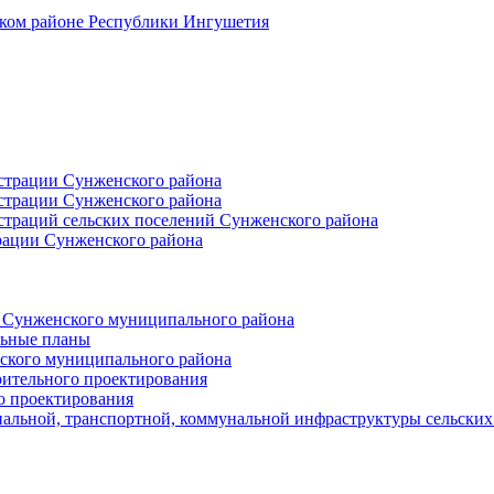
ском районе Республики Ингушетия
страции Сунженского района
страции Сунженского района
траций сельских поселений Сунженского района
рации Сунженского района
й Сунженского муниципального района
льные планы
ского муниципального района
оительного проектирования
о проектирования
альной, транспортной, коммунальной инфраструктуры сельски