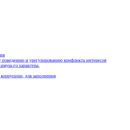
ция
 поведению и урегулированию конфликта интересов
 имущ-го характера.
 коррупции, для заполнения