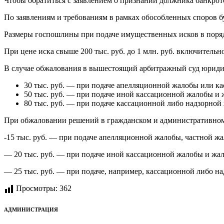
Чтобы обратиться с заявлением о признании должника банкрот
По заявлениям и требованиям в рамках обособленных споров б
Размеры госпошлины при подаче имущественных исков в поряд
При цене иска свыше 200 тыс. руб. до 1 млн. руб. включительн
В случае обжалования в вышестоящий арбитражный суд юридич
30 тыс. руб. — при подаче апелляционной жалобы или к
50 тыс. руб. — при подаче иной кассационной жалобы и
80 тыс. руб. — при подаче кассационной либо надзорно
При обжаловании решений в гражданском и административном 
-15 тыс. руб. — при подаче апелляционной жалобы, частной ж
— 20 тыс. руб. — при подаче иной кассационной жалобы и жа
— 25 тыс. руб. — при подаче, например, кассационной либо 
Просмотры:
362
АДМИНИСТРАЦИЯ