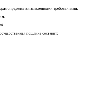
орая определяется заявленными требованиями.
ся.
уб.
осударственная пошлина составит: