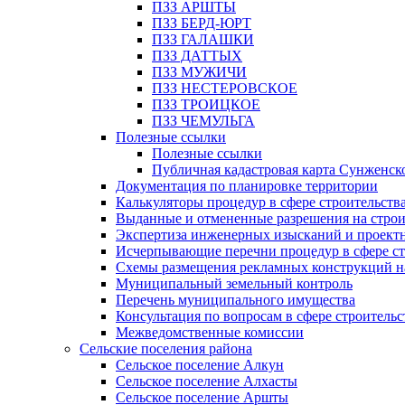
ПЗЗ АРШТЫ
ПЗЗ БЕРД-ЮРТ
ПЗЗ ГАЛАШКИ
ПЗЗ ДАТТЫХ
ПЗЗ МУЖИЧИ
ПЗЗ НЕСТЕРОВСКОЕ
ПЗЗ ТРОИЦКОЕ
ПЗЗ ЧЕМУЛЬГА
Полезные ссылки
Полезные ссылки
Публичная кадастровая карта Сунженск
Документация по планировке территории
Калькуляторы процедур в сфере строительств
Выданные и отмененные разрешения на строи
Экспертиза инженерных изысканий и проект
Исчерпывающие перечни процедур в сфере ст
Схемы размещения рекламных конструкций н
Муниципальный земельный контроль
Перечень муниципального имущества
Консультация по вопросам в сфере строительс
Межведомственные комиссии
Сельские поселения района
Сельское поселение Алкун
Сельское поселение Алхасты
Сельское поселение Аршты