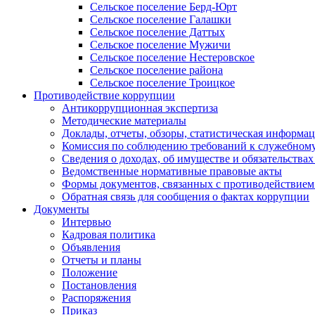
Сельское поселение Берд-Юрт
Сельское поселение Галашки
Сельское поселение Даттых
Сельское поселение Мужичи
Сельское поселение Нестеровское
Сельское поселение района
Сельское поселение Троицкое
Противодействие коррупции
Антикоррупционная экспертиза
Методические материалы
Доклады, отчеты, обзоры, статистическая информа
Комиссия по соблюдению требований к служебному
Сведения о доходах, об имуществе и обязательствах
Ведомственные нормативные правовые акты
Формы документов, связанных с противодействием
Обратная связь для сообщения о фактах коррупции
Документы
Интервью
Кадровая политика
Объявления
Отчеты и планы
Положение
Постановления
Распоряжения
Приказ