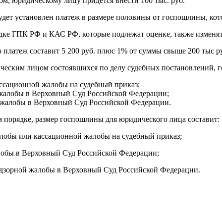
ом, юридическому лицу придется внести 100 тыс. руб.
удет установлен платеж в размере половины от госпошлины, кот
ке ГПК РФ и КАС РФ, которые подлежат оценке, также изменят
о платеж составит 5 200 руб. плюс 1% от суммы свыше 200 тыс р
еским лицом состоявшихся по делу судебных постановлений, г
ассационной жалобы на судебный приказ;
 жалобы в Верховный Суд Российской Федерации;
й жалобы в Верховный Суд Российской Федерации.
порядке, размер госпошлины для юридического лица составит:
алобы или кассационной жалобы на судебный приказ;
лобы в Верховный Суд Российской Федерации;
надзорной жалобы в Верховный Суд Российской Федерации.