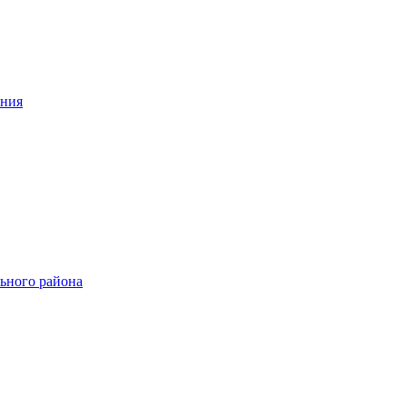
ения
ьного района