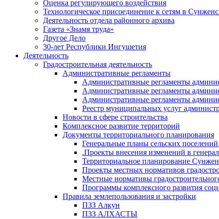
Оценка регулирующего воздействия
Технологическое присоединение к сетям в Сунжен
Деятельность отдела районного архива
Газета «Знамя труда»
Другое Дело
30-лет Республики Ингушетия
Деятельность
Градостроительная деятельность
Административные регламенты
Административные регламенты админи
Административные регламенты админи
Административные регламенты админис
Реестр муниципальных услуг админист
Новости в сфере строительства
Комплексное развитие территорий
Документы территориального планирования
Генеральные планы сельских поселени
.Проекты внесения изменений в генера
Территориальное планирование Сунжен
Проекты местных нормативов градостр
Местные нормативы градостроительног
Программы комплексного развития соци
Правила землепользования и застройки
ПЗЗ Алкун
ПЗЗ АЛХАСТЫ