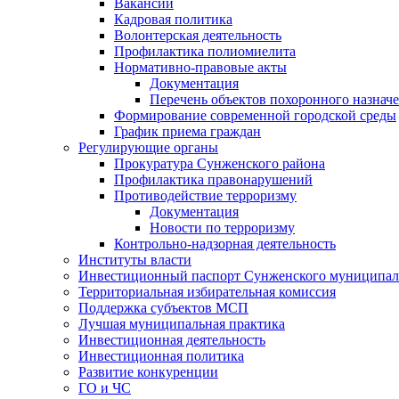
Вакансии
Кадровая политика
Волонтерская деятельность
Профилактика полиомиелита
Нормативно-правовые акты
Документация
Перечень объектов похоронного назнач
Формирование современной городской среды
График приема граждан
Регулирующие органы
Прокуратура Сунженского района
Профилактика правонарушений
Противодействие терроризму
Документация
Новости по терроризму
Контрольно-надзорная деятельность
Институты власти
Инвестиционный паспорт Сунженского муниципал
Территориальная избирательная комиссия
Поддержка субъектов МСП
Лучшая муниципальная практика
Инвестиционная деятельность
Инвестиционная политика
Развитие конкуренции
ГО и ЧС