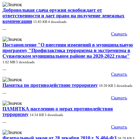
Добровольная сдача оружия освобождает от
ответственности и дает право на получение денежных
компенсации
15.83 KB
4 downloads
...
Скачать
Постановление "О внесении изменений в муниципальную
программу "Профилактика терроризма и экстремизма в
Сунженском муниципальном районе на 2020-2022 годы"
1.02 MB
5 downloads
...
Скачать
Памятка по противодействию терроризму
19.59 KB
5 downloads
...
Скачать
ПАМЯТКА населению о мерах противодействия
терроризму
14.54 KB
5 downloads
...
Скачать
Федеральный закон от 28 декабря 2010 г. N 404-ФЗ
59.78 KB
3