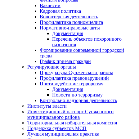
Вакансии
Кадровая политика
Волонтерская деятельность
Профилактика полиомиелита
Нормативно-правовые акты
Документация
Перечень объектов похоронного
назначения
Формирование современной городской
среды
График приема граждан
Регулирующие органы
Прокуратура Сунженского района
Профилактика правонарушений
Противодействие терроризму
Документация
Новости по терроризму
Контрольно-надзорная деятельность
Институты власти
Инвестиционный паспорт Сунженского
муниципального района
Территориальная избирательная комиссия
Поддержка субъектов МСП
Лучшая муниципальная практика