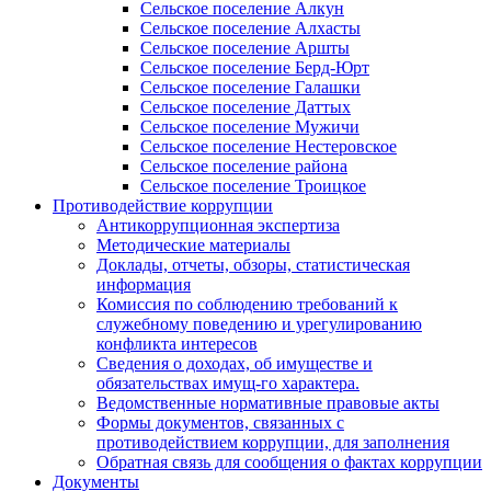
Сельское поселение Алкун
Сельское поселение Алхасты
Сельское поселение Аршты
Сельское поселение Берд-Юрт
Сельское поселение Галашки
Сельское поселение Даттых
Сельское поселение Мужичи
Сельское поселение Нестеровское
Сельское поселение района
Сельское поселение Троицкое
Противодействие коррупции
Антикоррупционная экспертиза
Методические материалы
Доклады, отчеты, обзоры, статистическая
информация
Комиссия по соблюдению требований к
служебному поведению и урегулированию
конфликта интересов
Сведения о доходах, об имуществе и
обязательствах имущ-го характера.
Ведомственные нормативные правовые акты
Формы документов, связанных с
противодействием коррупции, для заполнения
Обратная связь для сообщения о фактах коррупции
Документы