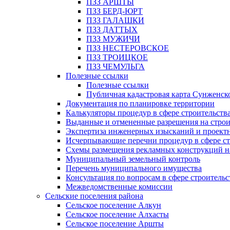
ПЗЗ АРШТЫ
ПЗЗ БЕРД-ЮРТ
ПЗЗ ГАЛАШКИ
ПЗЗ ДАТТЫХ
ПЗЗ МУЖИЧИ
ПЗЗ НЕСТЕРОВСКОЕ
ПЗЗ ТРОИЦКОЕ
ПЗЗ ЧЕМУЛЬГА
Полезные ссылки
Полезные ссылки
Публичная кадастровая карта Сунженск
Документация по планировке территории
Калькуляторы процедур в сфере строительств
Выданные и отмененные разрешения на строи
Экспертиза инженерных изысканий и проект
Исчерпывающие перечни процедур в сфере ст
Схемы размещения рекламных конструкций н
Муниципальный земельный контроль
Перечень муниципального имущества
Консультация по вопросам в сфере строительс
Межведомственные комиссии
Сельские поселения района
Сельское поселение Алкун
Сельское поселение Алхасты
Сельское поселение Аршты