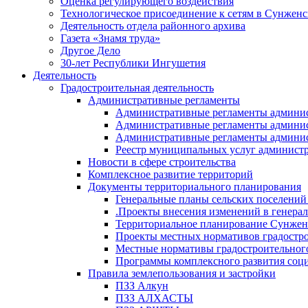
Оценка регулирующего воздействия
Технологическое присоединение к сетям в Сунжен
Деятельность отдела районного архива
Газета «Знамя труда»
Другое Дело
30-лет Республики Ингушетия
Деятельность
Градостроительная деятельность
Административные регламенты
Административные регламенты админи
Административные регламенты админи
Административные регламенты админис
Реестр муниципальных услуг админист
Новости в сфере строительства
Комплексное развитие территорий
Документы территориального планирования
Генеральные планы сельских поселени
.Проекты внесения изменений в генера
Территориальное планирование Сунжен
Проекты местных нормативов градостр
Местные нормативы градостроительног
Программы комплексного развития соци
Правила землепользования и застройки
ПЗЗ Алкун
ПЗЗ АЛХАСТЫ