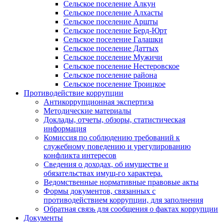
Сельское поселение Алкун
Сельское поселение Алхасты
Сельское поселение Аршты
Сельское поселение Берд-Юрт
Сельское поселение Галашки
Сельское поселение Даттых
Сельское поселение Мужичи
Сельское поселение Нестеровское
Сельское поселение района
Сельское поселение Троицкое
Противодействие коррупции
Антикоррупционная экспертиза
Методические материалы
Доклады, отчеты, обзоры, статистическая
информация
Комиссия по соблюдению требований к
служебному поведению и урегулированию
конфликта интересов
Сведения о доходах, об имуществе и
обязательствах имущ-го характера.
Ведомственные нормативные правовые акты
Формы документов, связанных с
противодействием коррупции, для заполнения
Обратная связь для сообщения о фактах коррупции
Документы