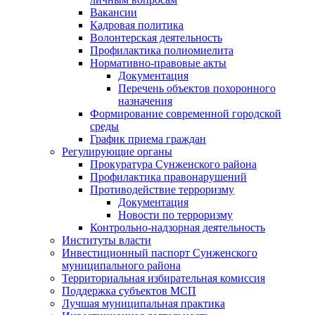
Вакансии
Кадровая политика
Волонтерская деятельность
Профилактика полиомиелита
Нормативно-правовые акты
Документация
Перечень объектов похоронного
назначения
Формирование современной городской
среды
График приема граждан
Регулирующие органы
Прокуратура Сунженского района
Профилактика правонарушений
Противодействие терроризму
Документация
Новости по терроризму
Контрольно-надзорная деятельность
Институты власти
Инвестиционный паспорт Сунженского
муниципального района
Территориальная избирательная комиссия
Поддержка субъектов МСП
Лучшая муниципальная практика