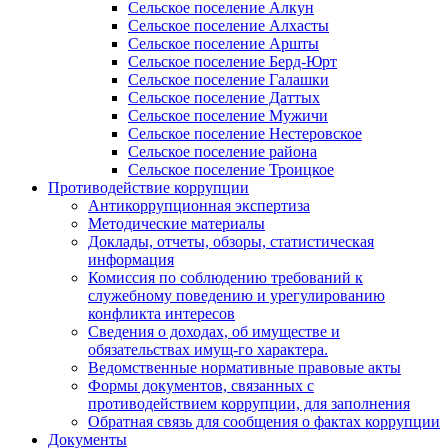
Сельское поселение Алкун
Сельское поселение Алхасты
Сельское поселение Аршты
Сельское поселение Берд-Юрт
Сельское поселение Галашки
Сельское поселение Даттых
Сельское поселение Мужичи
Сельское поселение Нестеровское
Сельское поселение района
Сельское поселение Троицкое
Противодействие коррупции
Антикоррупционная экспертиза
Методические материалы
Доклады, отчеты, обзоры, статистическая
информация
Комиссия по соблюдению требований к
служебному поведению и урегулированию
конфликта интересов
Сведения о доходах, об имуществе и
обязательствах имущ-го характера.
Ведомственные нормативные правовые акты
Формы документов, связанных с
противодействием коррупции, для заполнения
Обратная связь для сообщения о фактах коррупции
Документы