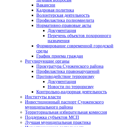
Вакансии
Кадровая политика
Волонтерская деятельность
Профилактика полиомиелита
Нормативно-правовые акты
Документация
Перечень объектов похоронного
назначения
Формирование современной городской
среды
График приема граждан
Регулирующие органы
Прокуратура Сунженского района
Профилактика правонарушений
Противодействие терроризму
Документация
Новости по терроризму
Контрольно-надзорная деятельность
Институты власти
Инвестиционный паспорт Сунженского
муниципального района
Территориальная избирательная комиссия
Поддержка субъектов МСП
Лучшая муниципальная практика