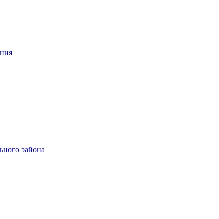
ения
ьного района