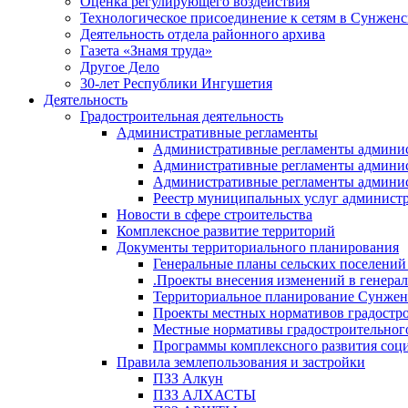
Оценка регулирующего воздействия
Технологическое присоединение к сетям в Сунжен
Деятельность отдела районного архива
Газета «Знамя труда»
Другое Дело
30-лет Республики Ингушетия
Деятельность
Градостроительная деятельность
Административные регламенты
Административные регламенты админи
Административные регламенты админи
Административные регламенты админис
Реестр муниципальных услуг админист
Новости в сфере строительства
Комплексное развитие территорий
Документы территориального планирования
Генеральные планы сельских поселени
.Проекты внесения изменений в генера
Территориальное планирование Сунжен
Проекты местных нормативов градостр
Местные нормативы градостроительног
Программы комплексного развития соци
Правила землепользования и застройки
ПЗЗ Алкун
ПЗЗ АЛХАСТЫ