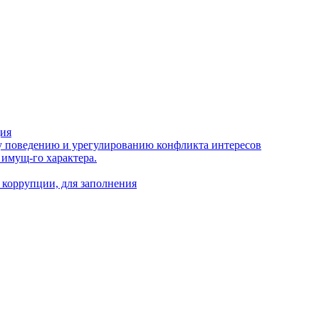
ция
 поведению и урегулированию конфликта интересов
 имущ-го характера.
 коррупции, для заполнения