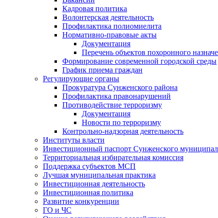
Кадровая политика
Волонтерская деятельность
Профилактика полиомиелита
Нормативно-правовые акты
Документация
Перечень объектов похоронного назнач
Формирование современной городской среды
График приема граждан
Регулирующие органы
Прокуратура Сунженского района
Профилактика правонарушений
Противодействие терроризму
Документация
Новости по терроризму
Контрольно-надзорная деятельность
Институты власти
Инвестиционный паспорт Сунженского муниципал
Территориальная избирательная комиссия
Поддержка субъектов МСП
Лучшая муниципальная практика
Инвестиционная деятельность
Инвестиционная политика
Развитие конкуренции
ГО и ЧС