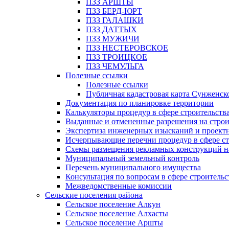
ПЗЗ АРШТЫ
ПЗЗ БЕРД-ЮРТ
ПЗЗ ГАЛАШКИ
ПЗЗ ДАТТЫХ
ПЗЗ МУЖИЧИ
ПЗЗ НЕСТЕРОВСКОЕ
ПЗЗ ТРОИЦКОЕ
ПЗЗ ЧЕМУЛЬГА
Полезные ссылки
Полезные ссылки
Публичная кадастровая карта Сунженск
Документация по планировке территории
Калькуляторы процедур в сфере строительств
Выданные и отмененные разрешения на строи
Экспертиза инженерных изысканий и проект
Исчерпывающие перечни процедур в сфере ст
Схемы размещения рекламных конструкций н
Муниципальный земельный контроль
Перечень муниципального имущества
Консультация по вопросам в сфере строительс
Межведомственные комиссии
Сельские поселения района
Сельское поселение Алкун
Сельское поселение Алхасты
Сельское поселение Аршты