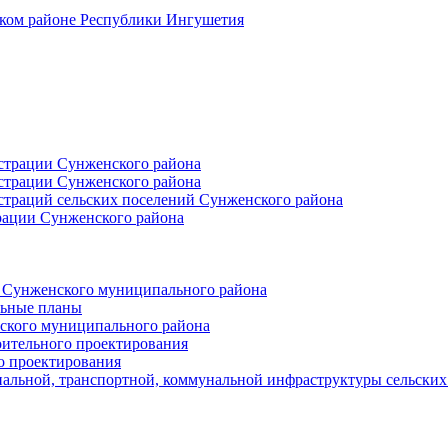
ском районе Республики Ингушетия
страции Сунженского района
страции Сунженского района
траций сельских поселений Сунженского района
рации Сунженского района
й Сунженского муниципального района
льные планы
ского муниципального района
оительного проектирования
о проектирования
альной, транспортной, коммунальной инфраструктуры сельски