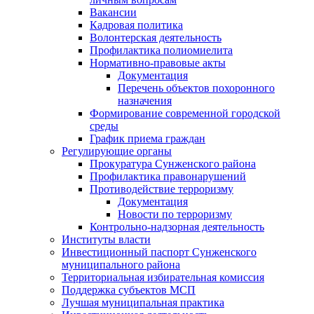
Вакансии
Кадровая политика
Волонтерская деятельность
Профилактика полиомиелита
Нормативно-правовые акты
Документация
Перечень объектов похоронного
назначения
Формирование современной городской
среды
График приема граждан
Регулирующие органы
Прокуратура Сунженского района
Профилактика правонарушений
Противодействие терроризму
Документация
Новости по терроризму
Контрольно-надзорная деятельность
Институты власти
Инвестиционный паспорт Сунженского
муниципального района
Территориальная избирательная комиссия
Поддержка субъектов МСП
Лучшая муниципальная практика