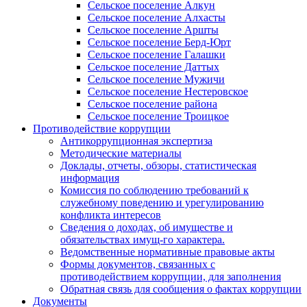
Сельское поселение Алкун
Сельское поселение Алхасты
Сельское поселение Аршты
Сельское поселение Берд-Юрт
Сельское поселение Галашки
Сельское поселение Даттых
Сельское поселение Мужичи
Сельское поселение Нестеровское
Сельское поселение района
Сельское поселение Троицкое
Противодействие коррупции
Антикоррупционная экспертиза
Методические материалы
Доклады, отчеты, обзоры, статистическая
информация
Комиссия по соблюдению требований к
служебному поведению и урегулированию
конфликта интересов
Сведения о доходах, об имуществе и
обязательствах имущ-го характера.
Ведомственные нормативные правовые акты
Формы документов, связанных с
противодействием коррупции, для заполнения
Обратная связь для сообщения о фактах коррупции
Документы