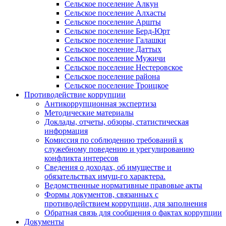
Сельское поселение Алкун
Сельское поселение Алхасты
Сельское поселение Аршты
Сельское поселение Берд-Юрт
Сельское поселение Галашки
Сельское поселение Даттых
Сельское поселение Мужичи
Сельское поселение Нестеровское
Сельское поселение района
Сельское поселение Троицкое
Противодействие коррупции
Антикоррупционная экспертиза
Методические материалы
Доклады, отчеты, обзоры, статистическая
информация
Комиссия по соблюдению требований к
служебному поведению и урегулированию
конфликта интересов
Сведения о доходах, об имуществе и
обязательствах имущ-го характера.
Ведомственные нормативные правовые акты
Формы документов, связанных с
противодействием коррупции, для заполнения
Обратная связь для сообщения о фактах коррупции
Документы