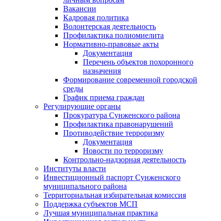
Вакансии
Кадровая политика
Волонтерская деятельность
Профилактика полиомиелита
Нормативно-правовые акты
Документация
Перечень объектов похоронного
назначения
Формирование современной городской
среды
График приема граждан
Регулирующие органы
Прокуратура Сунженского района
Профилактика правонарушений
Противодействие терроризму
Документация
Новости по терроризму
Контрольно-надзорная деятельность
Институты власти
Инвестиционный паспорт Сунженского
муниципального района
Территориальная избирательная комиссия
Поддержка субъектов МСП
Лучшая муниципальная практика