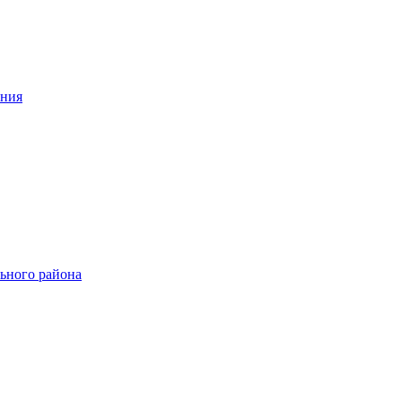
ения
ьного района