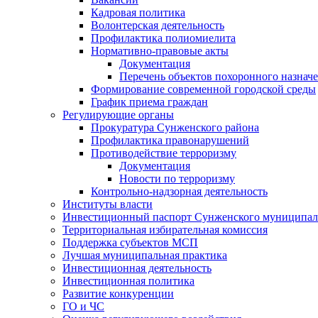
Кадровая политика
Волонтерская деятельность
Профилактика полиомиелита
Нормативно-правовые акты
Документация
Перечень объектов похоронного назнач
Формирование современной городской среды
График приема граждан
Регулирующие органы
Прокуратура Сунженского района
Профилактика правонарушений
Противодействие терроризму
Документация
Новости по терроризму
Контрольно-надзорная деятельность
Институты власти
Инвестиционный паспорт Сунженского муниципал
Территориальная избирательная комиссия
Поддержка субъектов МСП
Лучшая муниципальная практика
Инвестиционная деятельность
Инвестиционная политика
Развитие конкуренции
ГО и ЧС