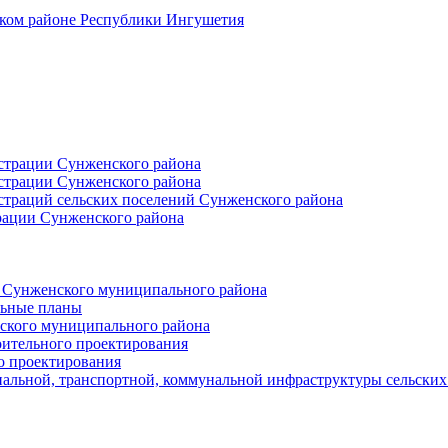
ском районе Республики Ингушетия
страции Сунженского района
страции Сунженского района
траций сельских поселений Сунженского района
рации Сунженского района
й Сунженского муниципального района
льные планы
ского муниципального района
оительного проектирования
о проектирования
альной, транспортной, коммунальной инфраструктуры сельски