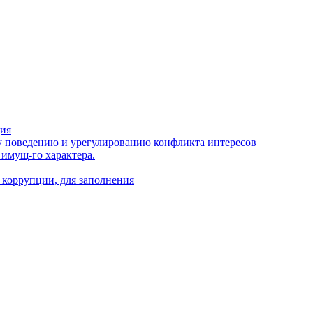
ция
 поведению и урегулированию конфликта интересов
 имущ-го характера.
 коррупции, для заполнения