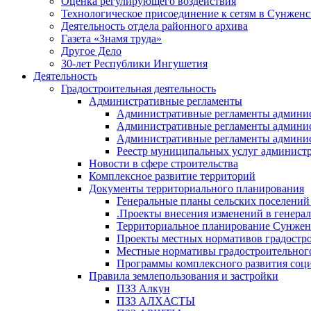
Оценка регулирующего воздействия
Технологическое присоединение к сетям в Сунжен
Деятельность отдела районного архива
Газета «Знамя труда»
Другое Дело
30-лет Республики Ингушетия
Деятельность
Градостроительная деятельность
Административные регламенты
Административные регламенты админи
Административные регламенты админи
Административные регламенты админис
Реестр муниципальных услуг админист
Новости в сфере строительства
Комплексное развитие территорий
Документы территориального планирования
Генеральные планы сельских поселени
.Проекты внесения изменений в генера
Территориальное планирование Сунжен
Проекты местных нормативов градостр
Местные нормативы градостроительног
Программы комплексного развития соци
Правила землепользования и застройки
ПЗЗ Алкун
ПЗЗ АЛХАСТЫ