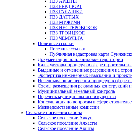
ПЗЗ АРШТЫ
ПЗЗ БЕРД-ЮРТ
ПЗЗ ГАЛАШКИ
ПЗЗ ДАТТЫХ
ПЗЗ МУЖИЧИ
ПЗЗ НЕСТЕРОВСКОЕ
ПЗЗ ТРОИЦКОЕ
ПЗЗ ЧЕМУЛЬГА
Полезные ссылки
Полезные ссылки
Публичная кадастровая карта Сунженск
Документация по планировке территории
Калькуляторы процедур в сфере строительств
Выданные и отмененные разрешения на строи
Экспертиза инженерных изысканий и проект
Исчерпывающие перечни процедур в сфере ст
Схемы размещения рекламных конструкций н
Муниципальный земельный контроль
Перечень муниципального имущества
Консультация по вопросам в сфере строительс
Межведомственные комиссии
Сельские поселения района
Сельское поселение Алкун
Сельское поселение Алхасты
Сельское поселение Аршты