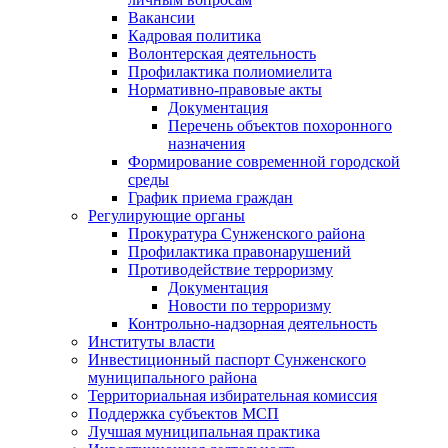
Вакансии
Кадровая политика
Волонтерская деятельность
Профилактика полиомиелита
Нормативно-правовые акты
Документация
Перечень объектов похоронного
назначения
Формирование современной городской
среды
График приема граждан
Регулирующие органы
Прокуратура Сунженского района
Профилактика правонарушений
Противодействие терроризму
Документация
Новости по терроризму
Контрольно-надзорная деятельность
Институты власти
Инвестиционный паспорт Сунженского
муниципального района
Территориальная избирательная комиссия
Поддержка субъектов МСП
Лучшая муниципальная практика