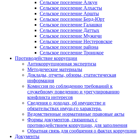
Сельское поселение Алкун
Сельское поселение Алхасты
Сельское поселение Аршты
Сельское поселение Берд-Юрт
Сельское поселение Галашки
Сельское поселение Даттых
Сельское поселение Мужичи
Сельское поселение Нестеровское
Сельское поселение района
Сельское поселение Троицкое
Противодействие коррупции
Антикоррупционная экспертиза
Методические материалы
Доклады, отчеты, обзоры, статистическая
информация
Комиссия по соблюдению требований к
служебному поведению и урегулированию
конфликта интересов
Сведения о доходах, об имуществе и
обязательствах имущ-го характера.
Ведомственные нормативные правовые акты
Формы документов, связанных с
противодействием коррупции, для заполнения
Обратная связь для сообщения о фактах коррупции
Документы