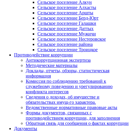
Сельское поселение Алкун
Сельское поселение Алхасты
Сельское поселение Аршты
Сельское поселение Берд-Юрт
Сельское поселение Галашки
Сельское поселение Даттых
Сельское поселение Мужичи
Сельское поселение Нестеровское
Сельское поселение района
Сельское поселение Троицкое
Противодействие коррупции
Антикоррупционная экспертиза
Методические материалы
Доклады, отчеты, обзоры, статистическая
информация
Комиссия по соблюдению требований к
служебному поведению и урегулированию
конфликта интересов
Сведения о доходах, об имуществе и
обязательствах имущ-го характера.
Ведомственные нормативные правовые акты
Формы документов, связанных с
противодействием коррупции, для заполнения
Обратная связь для сообщения о фактах коррупции
Документы