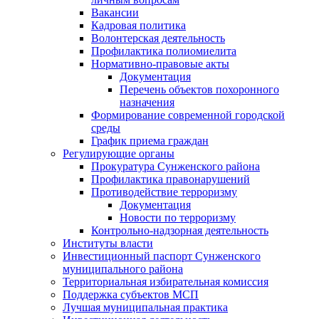
Вакансии
Кадровая политика
Волонтерская деятельность
Профилактика полиомиелита
Нормативно-правовые акты
Документация
Перечень объектов похоронного
назначения
Формирование современной городской
среды
График приема граждан
Регулирующие органы
Прокуратура Сунженского района
Профилактика правонарушений
Противодействие терроризму
Документация
Новости по терроризму
Контрольно-надзорная деятельность
Институты власти
Инвестиционный паспорт Сунженского
муниципального района
Территориальная избирательная комиссия
Поддержка субъектов МСП
Лучшая муниципальная практика