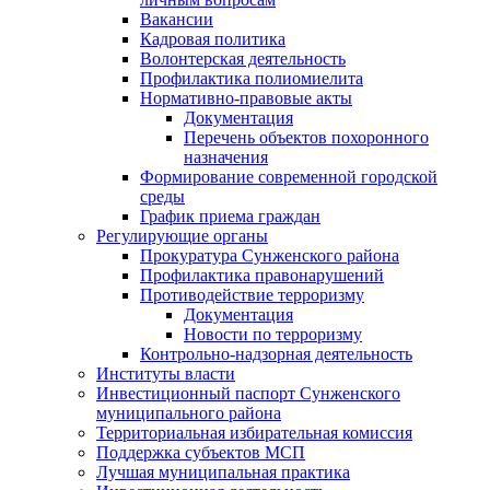
Вакансии
Кадровая политика
Волонтерская деятельность
Профилактика полиомиелита
Нормативно-правовые акты
Документация
Перечень объектов похоронного
назначения
Формирование современной городской
среды
График приема граждан
Регулирующие органы
Прокуратура Сунженского района
Профилактика правонарушений
Противодействие терроризму
Документация
Новости по терроризму
Контрольно-надзорная деятельность
Институты власти
Инвестиционный паспорт Сунженского
муниципального района
Территориальная избирательная комиссия
Поддержка субъектов МСП
Лучшая муниципальная практика