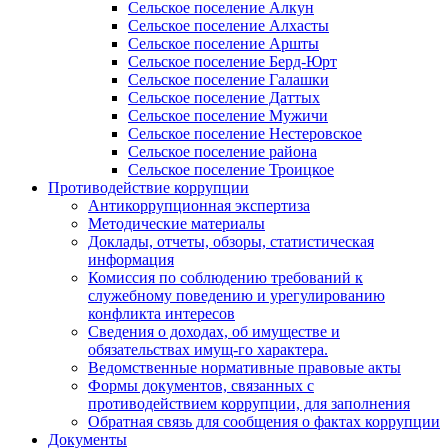
Сельское поселение Алкун
Сельское поселение Алхасты
Сельское поселение Аршты
Сельское поселение Берд-Юрт
Сельское поселение Галашки
Сельское поселение Даттых
Сельское поселение Мужичи
Сельское поселение Нестеровское
Сельское поселение района
Сельское поселение Троицкое
Противодействие коррупции
Антикоррупционная экспертиза
Методические материалы
Доклады, отчеты, обзоры, статистическая
информация
Комиссия по соблюдению требований к
служебному поведению и урегулированию
конфликта интересов
Сведения о доходах, об имуществе и
обязательствах имущ-го характера.
Ведомственные нормативные правовые акты
Формы документов, связанных с
противодействием коррупции, для заполнения
Обратная связь для сообщения о фактах коррупции
Документы