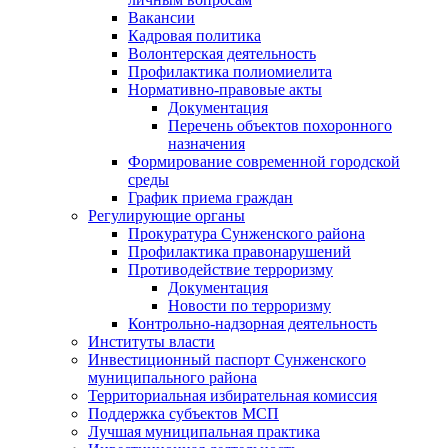
Вакансии
Кадровая политика
Волонтерская деятельность
Профилактика полиомиелита
Нормативно-правовые акты
Документация
Перечень объектов похоронного
назначения
Формирование современной городской
среды
График приема граждан
Регулирующие органы
Прокуратура Сунженского района
Профилактика правонарушений
Противодействие терроризму
Документация
Новости по терроризму
Контрольно-надзорная деятельность
Институты власти
Инвестиционный паспорт Сунженского
муниципального района
Территориальная избирательная комиссия
Поддержка субъектов МСП
Лучшая муниципальная практика