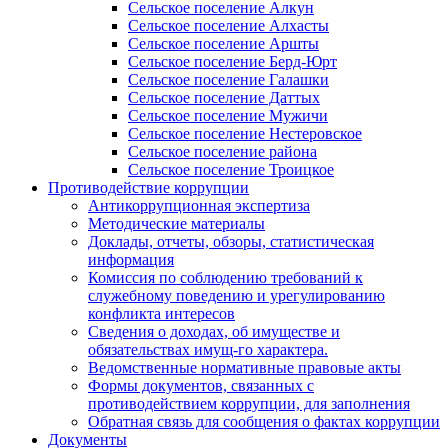
Сельское поселение Алкун
Сельское поселение Алхасты
Сельское поселение Аршты
Сельское поселение Берд-Юрт
Сельское поселение Галашки
Сельское поселение Даттых
Сельское поселение Мужичи
Сельское поселение Нестеровское
Сельское поселение района
Сельское поселение Троицкое
Противодействие коррупции
Антикоррупционная экспертиза
Методические материалы
Доклады, отчеты, обзоры, статистическая
информация
Комиссия по соблюдению требований к
служебному поведению и урегулированию
конфликта интересов
Сведения о доходах, об имуществе и
обязательствах имущ-го характера.
Ведомственные нормативные правовые акты
Формы документов, связанных с
противодействием коррупции, для заполнения
Обратная связь для сообщения о фактах коррупции
Документы