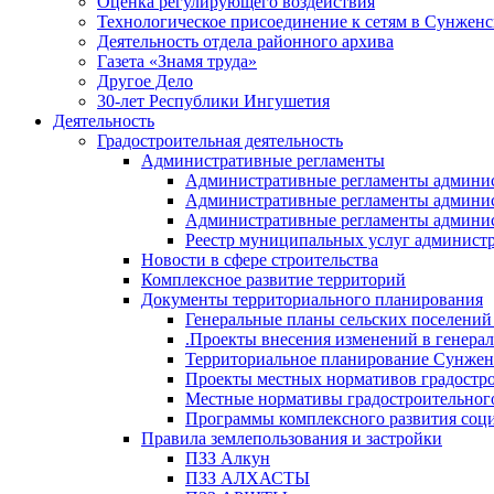
Оценка регулирующего воздействия
Технологическое присоединение к сетям в Сунжен
Деятельность отдела районного архива
Газета «Знамя труда»
Другое Дело
30-лет Республики Ингушетия
Деятельность
Градостроительная деятельность
Административные регламенты
Административные регламенты админи
Административные регламенты админи
Административные регламенты админис
Реестр муниципальных услуг админист
Новости в сфере строительства
Комплексное развитие территорий
Документы территориального планирования
Генеральные планы сельских поселени
.Проекты внесения изменений в генера
Территориальное планирование Сунжен
Проекты местных нормативов градостр
Местные нормативы градостроительног
Программы комплексного развития соци
Правила землепользования и застройки
ПЗЗ Алкун
ПЗЗ АЛХАСТЫ