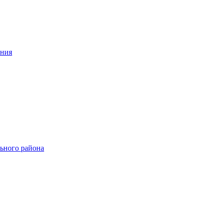
ения
ьного района