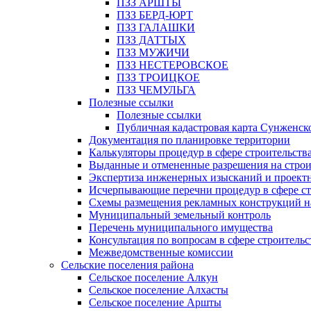
ПЗЗ АРШТЫ
ПЗЗ БЕРД-ЮРТ
ПЗЗ ГАЛАШКИ
ПЗЗ ДАТТЫХ
ПЗЗ МУЖИЧИ
ПЗЗ НЕСТЕРОВСКОЕ
ПЗЗ ТРОИЦКОЕ
ПЗЗ ЧЕМУЛЬГА
Полезные ссылки
Полезные ссылки
Публичная кадастровая карта Сунженск
Документация по планировке территории
Калькуляторы процедур в сфере строительств
Выданные и отмененные разрешения на строи
Экспертиза инженерных изысканий и проект
Исчерпывающие перечни процедур в сфере ст
Схемы размещения рекламных конструкций н
Муниципальный земельный контроль
Перечень муниципального имущества
Консультация по вопросам в сфере строительс
Межведомственные комиссии
Сельские поселения района
Сельское поселение Алкун
Сельское поселение Алхасты
Сельское поселение Аршты