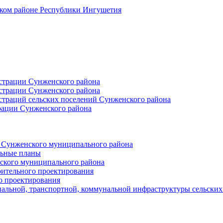
ском районе Республики Ингушетия
страции Сунженского района
страции Сунженского района
траций сельских поселений Сунженского района
рации Сунженского района
й Сунженского муниципального района
льные планы
ского муниципального района
оительного проектирования
о проектирования
альной, транспортной, коммунальной инфраструктуры сельски