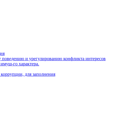
ция
 поведению и урегулированию конфликта интересов
 имущ-го характера.
 коррупции, для заполнения