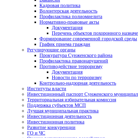
Кадровая политика
Волонтерская деятельность
Профилактика полиомиелита
Нормативно-правовые акты
Документация
Перечень объектов похоронного назнач
Формирование современной городской среды
График приема граждан
Регулирующие органы
Прокуратура Сунженского района
Профилактика правонарушений
Противодействие терроризму
Документация
Новости по терроризму
Контрольно-надзорная деятельность
Институты власти
Инвестиционный паспорт Сунженского муниципал
Территориальная избирательная комиссия
Поддержка субъектов МСП
Лучшая муниципальная практика
Инвестиционная деятельность
Инвестиционная политика
Развитие конкуренции
ГО и ЧС