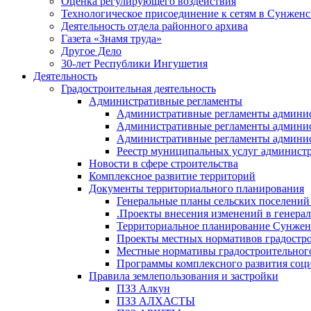
Оценка регулирующего воздействия
Технологическое присоединение к сетям в Сунжен
Деятельность отдела районного архива
Газета «Знамя труда»
Другое Дело
30-лет Республики Ингушетия
Деятельность
Градостроительная деятельность
Административные регламенты
Административные регламенты админи
Административные регламенты админи
Административные регламенты админис
Реестр муниципальных услуг админист
Новости в сфере строительства
Комплексное развитие территорий
Документы территориального планирования
Генеральные планы сельских поселени
.Проекты внесения изменений в генера
Территориальное планирование Сунжен
Проекты местных нормативов градостр
Местные нормативы градостроительног
Программы комплексного развития соци
Правила землепользования и застройки
ПЗЗ Алкун
ПЗЗ АЛХАСТЫ