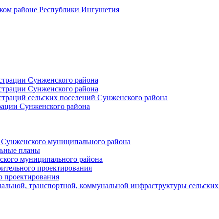
ском районе Республики Ингушетия
страции Сунженского района
страции Сунженского района
траций сельских поселений Сунженского района
рации Сунженского района
й Сунженского муниципального района
льные планы
ского муниципального района
оительного проектирования
о проектирования
альной, транспортной, коммунальной инфраструктуры сельски