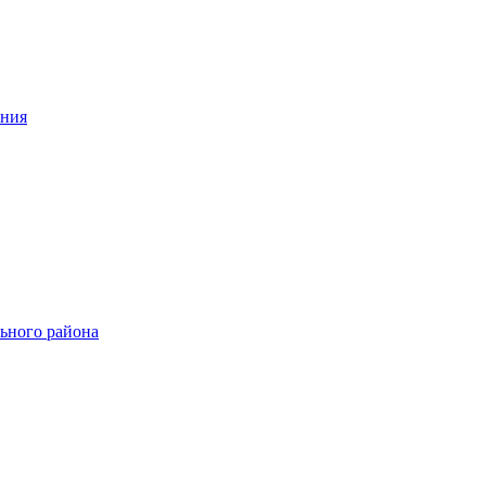
ения
ьного района