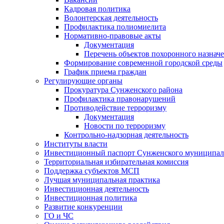
Кадровая политика
Волонтерская деятельность
Профилактика полиомиелита
Нормативно-правовые акты
Документация
Перечень объектов похоронного назнач
Формирование современной городской среды
График приема граждан
Регулирующие органы
Прокуратура Сунженского района
Профилактика правонарушений
Противодействие терроризму
Документация
Новости по терроризму
Контрольно-надзорная деятельность
Институты власти
Инвестиционный паспорт Сунженского муниципал
Территориальная избирательная комиссия
Поддержка субъектов МСП
Лучшая муниципальная практика
Инвестиционная деятельность
Инвестиционная политика
Развитие конкуренции
ГО и ЧС