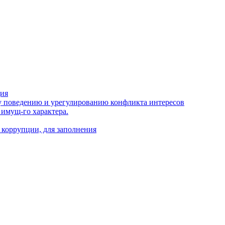
ция
 поведению и урегулированию конфликта интересов
 имущ-го характера.
 коррупции, для заполнения