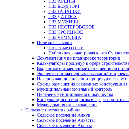
ПЗЗ АРШТЫ
ПЗЗ БЕРД-ЮРТ
ПЗЗ ГАЛАШКИ
ПЗЗ ДАТТЫХ
ПЗЗ МУЖИЧИ
ПЗЗ НЕСТЕРОВСКОЕ
ПЗЗ ТРОИЦКОЕ
ПЗЗ ЧЕМУЛЬГА
Полезные ссылки
Полезные ссылки
Публичная кадастровая карта Сунженск
Документация по планировке территории
Калькуляторы процедур в сфере строительств
Выданные и отмененные разрешения на строи
Экспертиза инженерных изысканий и проект
Исчерпывающие перечни процедур в сфере ст
Схемы размещения рекламных конструкций н
Муниципальный земельный контроль
Перечень муниципального имущества
Консультация по вопросам в сфере строительс
Межведомственные комиссии
Сельские поселения района
Сельское поселение Алкун
Сельское поселение Алхасты
Сельское поселение Аршты