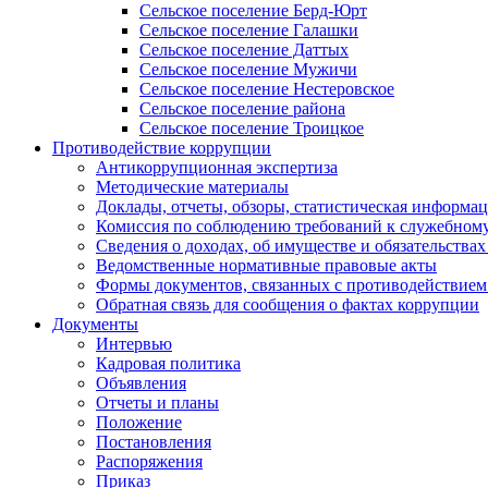
Сельское поселение Берд-Юрт
Сельское поселение Галашки
Сельское поселение Даттых
Сельское поселение Мужичи
Сельское поселение Нестеровское
Сельское поселение района
Сельское поселение Троицкое
Противодействие коррупции
Антикоррупционная экспертиза
Методические материалы
Доклады, отчеты, обзоры, статистическая информа
Комиссия по соблюдению требований к служебному
Сведения о доходах, об имуществе и обязательствах
Ведомственные нормативные правовые акты
Формы документов, связанных с противодействием
Обратная связь для сообщения о фактах коррупции
Документы
Интервью
Кадровая политика
Объявления
Отчеты и планы
Положение
Постановления
Распоряжения
Приказ