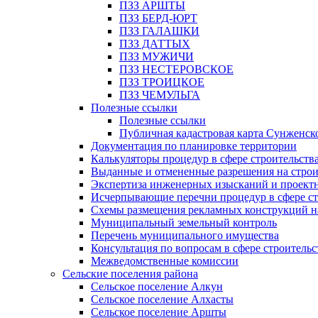
ПЗЗ АРШТЫ
ПЗЗ БЕРД-ЮРТ
ПЗЗ ГАЛАШКИ
ПЗЗ ДАТТЫХ
ПЗЗ МУЖИЧИ
ПЗЗ НЕСТЕРОВСКОЕ
ПЗЗ ТРОИЦКОЕ
ПЗЗ ЧЕМУЛЬГА
Полезные ссылки
Полезные ссылки
Публичная кадастровая карта Сунженск
Документация по планировке территории
Калькуляторы процедур в сфере строительств
Выданные и отмененные разрешения на строи
Экспертиза инженерных изысканий и проект
Исчерпывающие перечни процедур в сфере ст
Схемы размещения рекламных конструкций н
Муниципальный земельный контроль
Перечень муниципального имущества
Консультация по вопросам в сфере строительс
Межведомственные комиссии
Сельские поселения района
Сельское поселение Алкун
Сельское поселение Алхасты
Сельское поселение Аршты