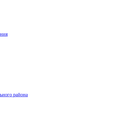
ения
ьного района