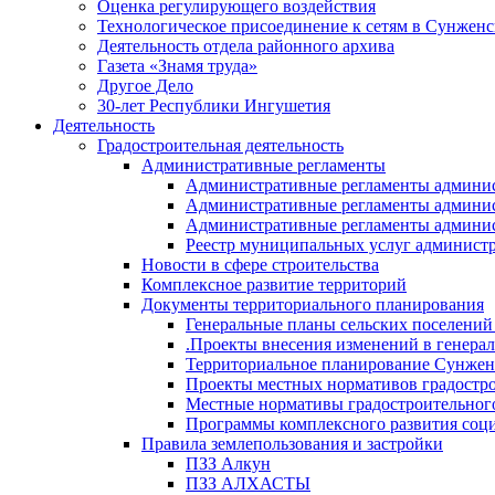
Оценка регулирующего воздействия
Технологическое присоединение к сетям в Сунжен
Деятельность отдела районного архива
Газета «Знамя труда»
Другое Дело
30-лет Республики Ингушетия
Деятельность
Градостроительная деятельность
Административные регламенты
Административные регламенты админи
Административные регламенты админи
Административные регламенты админис
Реестр муниципальных услуг админист
Новости в сфере строительства
Комплексное развитие территорий
Документы территориального планирования
Генеральные планы сельских поселени
.Проекты внесения изменений в генера
Территориальное планирование Сунжен
Проекты местных нормативов градостр
Местные нормативы градостроительног
Программы комплексного развития соци
Правила землепользования и застройки
ПЗЗ Алкун
ПЗЗ АЛХАСТЫ