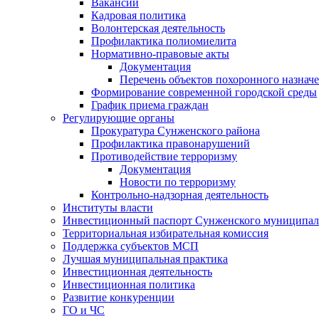
Вакансии
Кадровая политика
Волонтерская деятельность
Профилактика полиомиелита
Нормативно-правовые акты
Документация
Перечень объектов похоронного назнач
Формирование современной городской среды
График приема граждан
Регулирующие органы
Прокуратура Сунженского района
Профилактика правонарушений
Противодействие терроризму
Документация
Новости по терроризму
Контрольно-надзорная деятельность
Институты власти
Инвестиционный паспорт Сунженского муниципал
Территориальная избирательная комиссия
Поддержка субъектов МСП
Лучшая муниципальная практика
Инвестиционная деятельность
Инвестиционная политика
Развитие конкуренции
ГО и ЧС