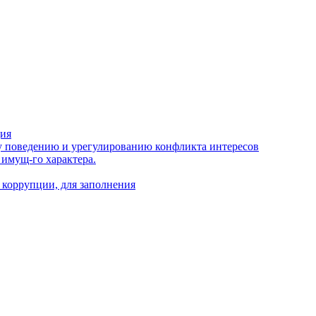
ция
 поведению и урегулированию конфликта интересов
 имущ-го характера.
 коррупции, для заполнения