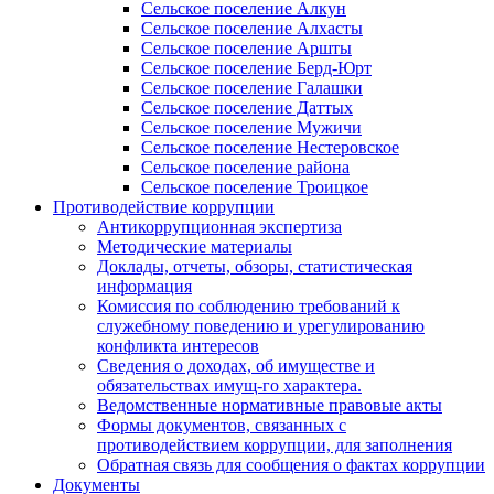
Сельское поселение Алкун
Сельское поселение Алхасты
Сельское поселение Аршты
Сельское поселение Берд-Юрт
Сельское поселение Галашки
Сельское поселение Даттых
Сельское поселение Мужичи
Сельское поселение Нестеровское
Сельское поселение района
Сельское поселение Троицкое
Противодействие коррупции
Антикоррупционная экспертиза
Методические материалы
Доклады, отчеты, обзоры, статистическая
информация
Комиссия по соблюдению требований к
служебному поведению и урегулированию
конфликта интересов
Сведения о доходах, об имуществе и
обязательствах имущ-го характера.
Ведомственные нормативные правовые акты
Формы документов, связанных с
противодействием коррупции, для заполнения
Обратная связь для сообщения о фактах коррупции
Документы