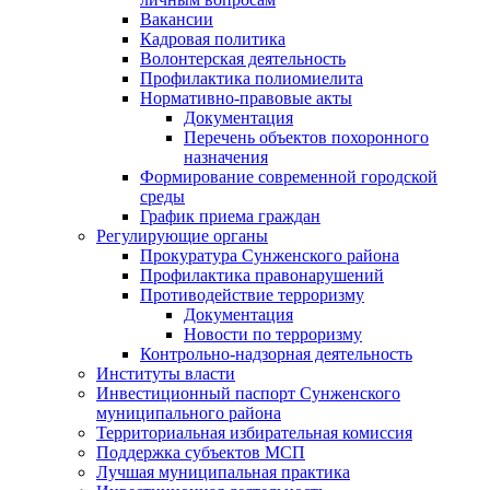
Вакансии
Кадровая политика
Волонтерская деятельность
Профилактика полиомиелита
Нормативно-правовые акты
Документация
Перечень объектов похоронного
назначения
Формирование современной городской
среды
График приема граждан
Регулирующие органы
Прокуратура Сунженского района
Профилактика правонарушений
Противодействие терроризму
Документация
Новости по терроризму
Контрольно-надзорная деятельность
Институты власти
Инвестиционный паспорт Сунженского
муниципального района
Территориальная избирательная комиссия
Поддержка субъектов МСП
Лучшая муниципальная практика