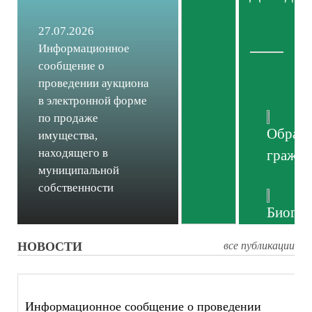
27.07.2026
Информационное
сообщение о
проведении аукциона
в электронной форме
по продаже
Обращ
имущества,
находящего в
гражда
муниципальной
собственности
Биогр
главы
НОВОСТИ
все публикации
Информационное сообщение о проведении