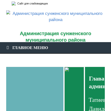
Сайт для слабовидящих
Администрация сунженского
муниципального района
ГЛАВНОЕ МЕНЮ
официальный сайт
Глава
админи
Татиев 
Давидов