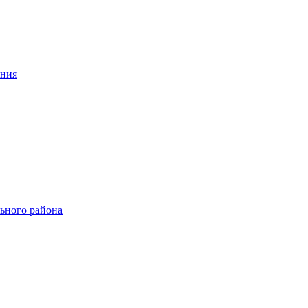
ения
ьного района