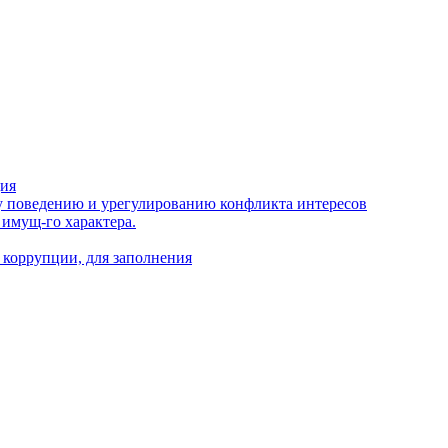
ция
 поведению и урегулированию конфликта интересов
 имущ-го характера.
 коррупции, для заполнения