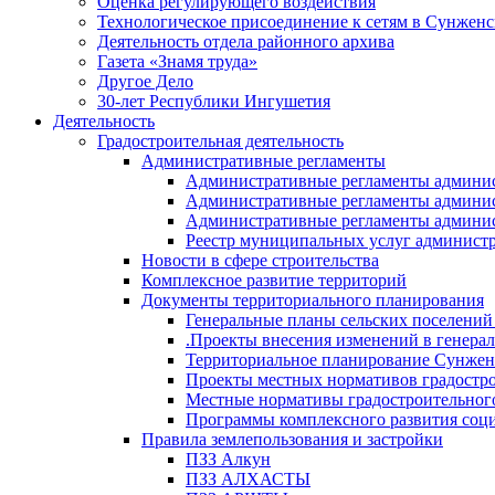
Оценка регулирующего воздействия
Технологическое присоединение к сетям в Сунжен
Деятельность отдела районного архива
Газета «Знамя труда»
Другое Дело
30-лет Республики Ингушетия
Деятельность
Градостроительная деятельность
Административные регламенты
Административные регламенты админи
Административные регламенты админи
Административные регламенты админис
Реестр муниципальных услуг админист
Новости в сфере строительства
Комплексное развитие территорий
Документы территориального планирования
Генеральные планы сельских поселени
.Проекты внесения изменений в генера
Территориальное планирование Сунжен
Проекты местных нормативов градостр
Местные нормативы градостроительног
Программы комплексного развития соци
Правила землепользования и застройки
ПЗЗ Алкун
ПЗЗ АЛХАСТЫ