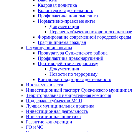
Кадровая политика
Волонтерская деятельность
Профилактика полиомиелита
Нормативно-правовые акты
Документация
Перечень объектов похоронного назнач
Формирование современной городской среды
График приема граждан
Регулирующие органы
Прокуратура Сунженского района
Профилактика правонарушений
Противодействие терроризму
Документация
Новости по терроризму
Контрольно-надзорная деятельность
Институты власти
Инвестиционный паспорт Сунженского муниципал
Территориальная избирательная комиссия
Поддержка субъектов МСП
Лучшая муниципальная практика
Инвестиционная деятельность
Инвестиционная политика
Развитие конкуренции
ГО и ЧС