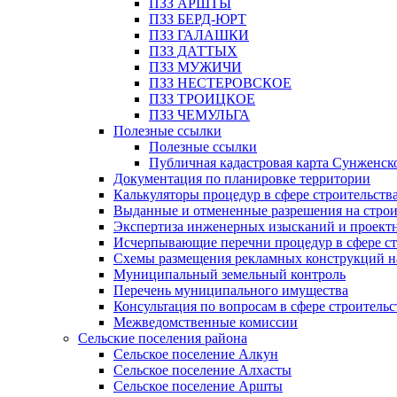
ПЗЗ АРШТЫ
ПЗЗ БЕРД-ЮРТ
ПЗЗ ГАЛАШКИ
ПЗЗ ДАТТЫХ
ПЗЗ МУЖИЧИ
ПЗЗ НЕСТЕРОВСКОЕ
ПЗЗ ТРОИЦКОЕ
ПЗЗ ЧЕМУЛЬГА
Полезные ссылки
Полезные ссылки
Публичная кадастровая карта Сунженск
Документация по планировке территории
Калькуляторы процедур в сфере строительств
Выданные и отмененные разрешения на строи
Экспертиза инженерных изысканий и проект
Исчерпывающие перечни процедур в сфере ст
Схемы размещения рекламных конструкций н
Муниципальный земельный контроль
Перечень муниципального имущества
Консультация по вопросам в сфере строительс
Межведомственные комиссии
Сельские поселения района
Сельское поселение Алкун
Сельское поселение Алхасты
Сельское поселение Аршты