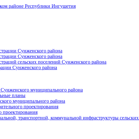
ском районе Республики Ингушетия
страции Сунженского района
страции Сунженского района
траций сельских поселений Сунженского района
рации Сунженского района
й Сунженского муниципального района
льные планы
ского муниципального района
оительного проектирования
о проектирования
альной, транспортной, коммунальной инфраструктуры сельски