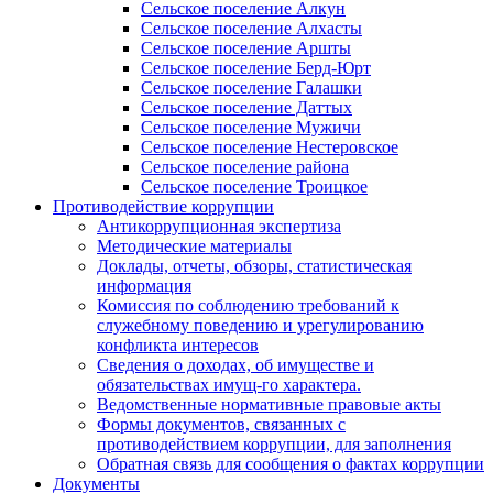
Сельское поселение Алкун
Сельское поселение Алхасты
Сельское поселение Аршты
Сельское поселение Берд-Юрт
Сельское поселение Галашки
Сельское поселение Даттых
Сельское поселение Мужичи
Сельское поселение Нестеровское
Сельское поселение района
Сельское поселение Троицкое
Противодействие коррупции
Антикоррупционная экспертиза
Методические материалы
Доклады, отчеты, обзоры, статистическая
информация
Комиссия по соблюдению требований к
служебному поведению и урегулированию
конфликта интересов
Сведения о доходах, об имуществе и
обязательствах имущ-го характера.
Ведомственные нормативные правовые акты
Формы документов, связанных с
противодействием коррупции, для заполнения
Обратная связь для сообщения о фактах коррупции
Документы