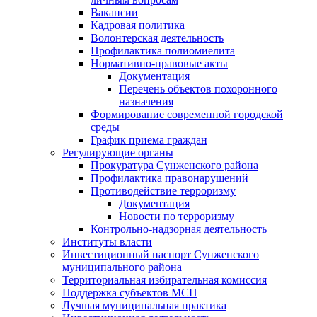
Вакансии
Кадровая политика
Волонтерская деятельность
Профилактика полиомиелита
Нормативно-правовые акты
Документация
Перечень объектов похоронного
назначения
Формирование современной городской
среды
График приема граждан
Регулирующие органы
Прокуратура Сунженского района
Профилактика правонарушений
Противодействие терроризму
Документация
Новости по терроризму
Контрольно-надзорная деятельность
Институты власти
Инвестиционный паспорт Сунженского
муниципального района
Территориальная избирательная комиссия
Поддержка субъектов МСП
Лучшая муниципальная практика