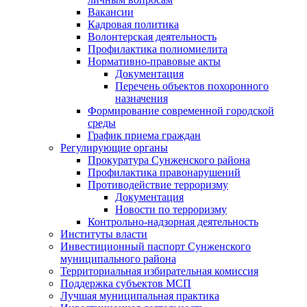
Вакансии
Кадровая политика
Волонтерская деятельность
Профилактика полиомиелита
Нормативно-правовые акты
Документация
Перечень объектов похоронного
назначения
Формирование современной городской
среды
График приема граждан
Регулирующие органы
Прокуратура Сунженского района
Профилактика правонарушений
Противодействие терроризму
Документация
Новости по терроризму
Контрольно-надзорная деятельность
Институты власти
Инвестиционный паспорт Сунженского
муниципального района
Территориальная избирательная комиссия
Поддержка субъектов МСП
Лучшая муниципальная практика