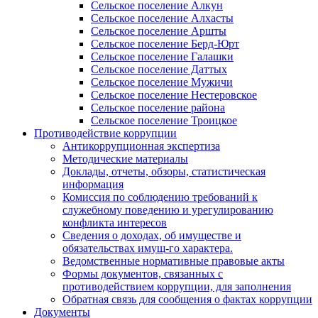
Сельское поселение Алкун
Сельское поселение Алхасты
Сельское поселение Аршты
Сельское поселение Берд-Юрт
Сельское поселение Галашки
Сельское поселение Даттых
Сельское поселение Мужичи
Сельское поселение Нестеровское
Сельское поселение района
Сельское поселение Троицкое
Противодействие коррупции
Антикоррупционная экспертиза
Методические материалы
Доклады, отчеты, обзоры, статистическая
информация
Комиссия по соблюдению требований к
служебному поведению и урегулированию
конфликта интересов
Сведения о доходах, об имуществе и
обязательствах имущ-го характера.
Ведомственные нормативные правовые акты
Формы документов, связанных с
противодействием коррупции, для заполнения
Обратная связь для сообщения о фактах коррупции
Документы