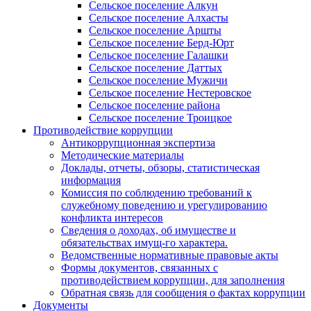
Сельское поселение Алкун
Сельское поселение Алхасты
Сельское поселение Аршты
Сельское поселение Берд-Юрт
Сельское поселение Галашки
Сельское поселение Даттых
Сельское поселение Мужичи
Сельское поселение Нестеровское
Сельское поселение района
Сельское поселение Троицкое
Противодействие коррупции
Антикоррупционная экспертиза
Методические материалы
Доклады, отчеты, обзоры, статистическая
информация
Комиссия по соблюдению требований к
служебному поведению и урегулированию
конфликта интересов
Сведения о доходах, об имуществе и
обязательствах имущ-го характера.
Ведомственные нормативные правовые акты
Формы документов, связанных с
противодействием коррупции, для заполнения
Обратная связь для сообщения о фактах коррупции
Документы