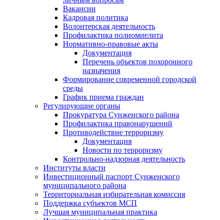
Вакансии
Кадровая политика
Волонтерская деятельность
Профилактика полиомиелита
Нормативно-правовые акты
Документация
Перечень объектов похоронного
назначения
Формирование современной городской
среды
График приема граждан
Регулирующие органы
Прокуратура Сунженского района
Профилактика правонарушений
Противодействие терроризму
Документация
Новости по терроризму
Контрольно-надзорная деятельность
Институты власти
Инвестиционный паспорт Сунженского
муниципального района
Территориальная избирательная комиссия
Поддержка субъектов МСП
Лучшая муниципальная практика