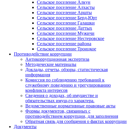
Сельское поселение Алкун
Сельское поселение Алхасты
Сельское поселение Аршты
Сельское поселение Берд-Юрт
Сельское поселение Галашки
Сельское поселение Даттых
Сельское поселение Мужичи
Сельское поселение Нестеровское
Сельское поселение района
Сельское поселение Троицкое
Противодействие коррупции
Антикоррупционная экспертиза
Методические материалы
Доклады, отчеты, обзоры, статистическая
информация
Комиссия по соблюдению требований к
служебному поведению и урегулированию
конфликта интересов
Сведения о доходах, об имуществе и
обязательствах имущ-го характера.
Ведомственные нормативные правовые акты
Формы документов, связанных с
противодействием коррупции, для заполнения
Обратная связь для сообщения о фактах коррупции
Документы