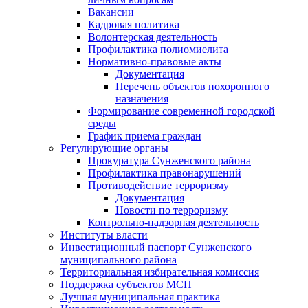
Вакансии
Кадровая политика
Волонтерская деятельность
Профилактика полиомиелита
Нормативно-правовые акты
Документация
Перечень объектов похоронного
назначения
Формирование современной городской
среды
График приема граждан
Регулирующие органы
Прокуратура Сунженского района
Профилактика правонарушений
Противодействие терроризму
Документация
Новости по терроризму
Контрольно-надзорная деятельность
Институты власти
Инвестиционный паспорт Сунженского
муниципального района
Территориальная избирательная комиссия
Поддержка субъектов МСП
Лучшая муниципальная практика