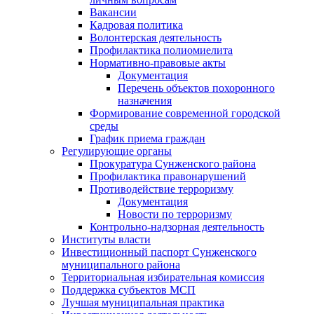
Вакансии
Кадровая политика
Волонтерская деятельность
Профилактика полиомиелита
Нормативно-правовые акты
Документация
Перечень объектов похоронного
назначения
Формирование современной городской
среды
График приема граждан
Регулирующие органы
Прокуратура Сунженского района
Профилактика правонарушений
Противодействие терроризму
Документация
Новости по терроризму
Контрольно-надзорная деятельность
Институты власти
Инвестиционный паспорт Сунженского
муниципального района
Территориальная избирательная комиссия
Поддержка субъектов МСП
Лучшая муниципальная практика