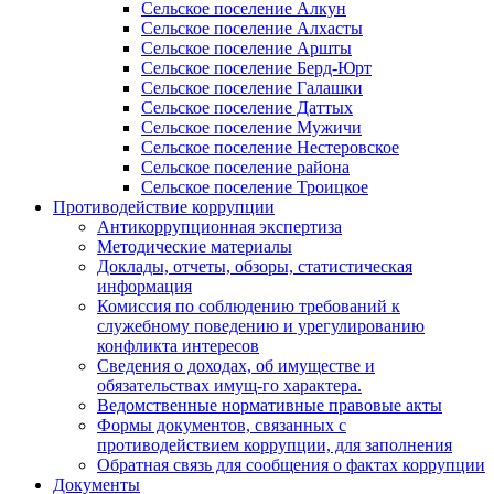
Сельское поселение Алкун
Сельское поселение Алхасты
Сельское поселение Аршты
Сельское поселение Берд-Юрт
Сельское поселение Галашки
Сельское поселение Даттых
Сельское поселение Мужичи
Сельское поселение Нестеровское
Сельское поселение района
Сельское поселение Троицкое
Противодействие коррупции
Антикоррупционная экспертиза
Методические материалы
Доклады, отчеты, обзоры, статистическая
информация
Комиссия по соблюдению требований к
служебному поведению и урегулированию
конфликта интересов
Сведения о доходах, об имуществе и
обязательствах имущ-го характера.
Ведомственные нормативные правовые акты
Формы документов, связанных с
противодействием коррупции, для заполнения
Обратная связь для сообщения о фактах коррупции
Документы