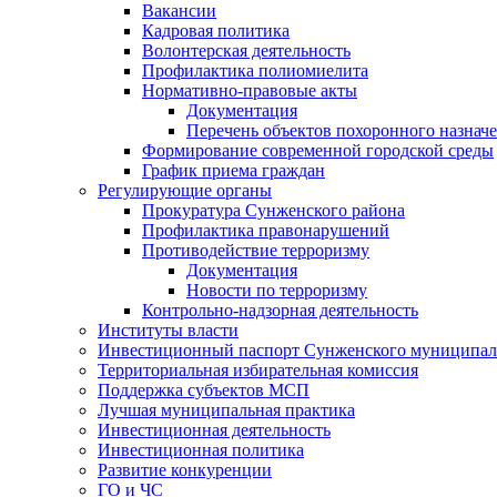
Вакансии
Кадровая политика
Волонтерская деятельность
Профилактика полиомиелита
Нормативно-правовые акты
Документация
Перечень объектов похоронного назнач
Формирование современной городской среды
График приема граждан
Регулирующие органы
Прокуратура Сунженского района
Профилактика правонарушений
Противодействие терроризму
Документация
Новости по терроризму
Контрольно-надзорная деятельность
Институты власти
Инвестиционный паспорт Сунженского муниципал
Территориальная избирательная комиссия
Поддержка субъектов МСП
Лучшая муниципальная практика
Инвестиционная деятельность
Инвестиционная политика
Развитие конкуренции
ГО и ЧС