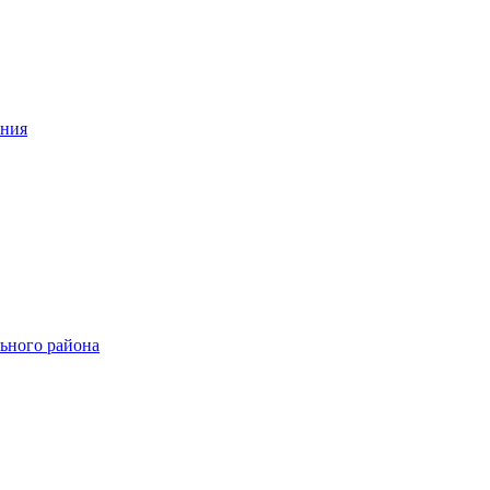
ения
ьного района