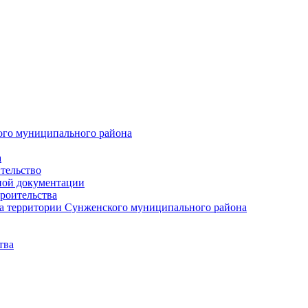
ого муниципального района
а
тельство
ной документации
роительства
а территории Сунженского муниципального района
тва