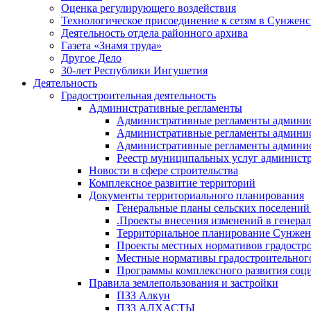
Оценка регулирующего воздействия
Технологическое присоединение к сетям в Сунжен
Деятельность отдела районного архива
Газета «Знамя труда»
Другое Дело
30-лет Республики Ингушетия
Деятельность
Градостроительная деятельность
Административные регламенты
Административные регламенты админи
Административные регламенты админи
Административные регламенты админис
Реестр муниципальных услуг админист
Новости в сфере строительства
Комплексное развитие территорий
Документы территориального планирования
Генеральные планы сельских поселени
.Проекты внесения изменений в генера
Территориальное планирование Сунжен
Проекты местных нормативов градостр
Местные нормативы градостроительног
Программы комплексного развития соци
Правила землепользования и застройки
ПЗЗ Алкун
ПЗЗ АЛХАСТЫ