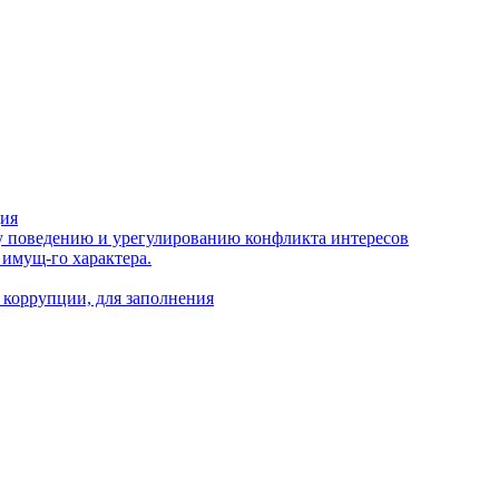
ция
 поведению и урегулированию конфликта интересов
 имущ-го характера.
 коррупции, для заполнения