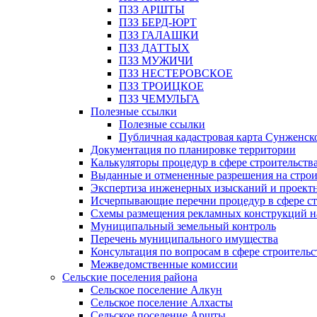
ПЗЗ АРШТЫ
ПЗЗ БЕРД-ЮРТ
ПЗЗ ГАЛАШКИ
ПЗЗ ДАТТЫХ
ПЗЗ МУЖИЧИ
ПЗЗ НЕСТЕРОВСКОЕ
ПЗЗ ТРОИЦКОЕ
ПЗЗ ЧЕМУЛЬГА
Полезные ссылки
Полезные ссылки
Публичная кадастровая карта Сунженск
Документация по планировке территории
Калькуляторы процедур в сфере строительств
Выданные и отмененные разрешения на строи
Экспертиза инженерных изысканий и проект
Исчерпывающие перечни процедур в сфере ст
Схемы размещения рекламных конструкций н
Муниципальный земельный контроль
Перечень муниципального имущества
Консультация по вопросам в сфере строительс
Межведомственные комиссии
Сельские поселения района
Сельское поселение Алкун
Сельское поселение Алхасты
Сельское поселение Аршты