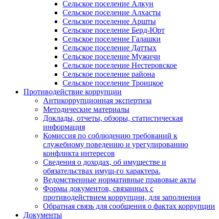
Сельское поселение Алкун
Сельское поселение Алхасты
Сельское поселение Аршты
Сельское поселение Берд-Юрт
Сельское поселение Галашки
Сельское поселение Даттых
Сельское поселение Мужичи
Сельское поселение Нестеровское
Сельское поселение района
Сельское поселение Троицкое
Противодействие коррупции
Антикоррупционная экспертиза
Методические материалы
Доклады, отчеты, обзоры, статистическая
информация
Комиссия по соблюдению требований к
служебному поведению и урегулированию
конфликта интересов
Сведения о доходах, об имуществе и
обязательствах имущ-го характера.
Ведомственные нормативные правовые акты
Формы документов, связанных с
противодействием коррупции, для заполнения
Обратная связь для сообщения о фактах коррупции
Документы