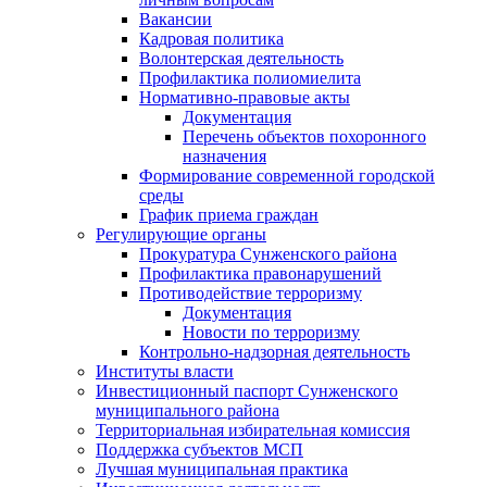
Вакансии
Кадровая политика
Волонтерская деятельность
Профилактика полиомиелита
Нормативно-правовые акты
Документация
Перечень объектов похоронного
назначения
Формирование современной городской
среды
График приема граждан
Регулирующие органы
Прокуратура Сунженского района
Профилактика правонарушений
Противодействие терроризму
Документация
Новости по терроризму
Контрольно-надзорная деятельность
Институты власти
Инвестиционный паспорт Сунженского
муниципального района
Территориальная избирательная комиссия
Поддержка субъектов МСП
Лучшая муниципальная практика