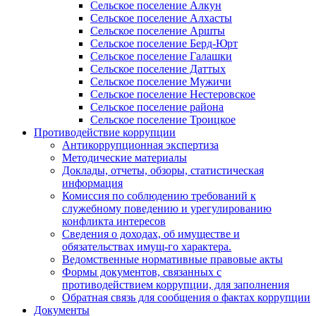
Сельское поселение Алкун
Сельское поселение Алхасты
Сельское поселение Аршты
Сельское поселение Берд-Юрт
Сельское поселение Галашки
Сельское поселение Даттых
Сельское поселение Мужичи
Сельское поселение Нестеровское
Сельское поселение района
Сельское поселение Троицкое
Противодействие коррупции
Антикоррупционная экспертиза
Методические материалы
Доклады, отчеты, обзоры, статистическая
информация
Комиссия по соблюдению требований к
служебному поведению и урегулированию
конфликта интересов
Сведения о доходах, об имуществе и
обязательствах имущ-го характера.
Ведомственные нормативные правовые акты
Формы документов, связанных с
противодействием коррупции, для заполнения
Обратная связь для сообщения о фактах коррупции
Документы