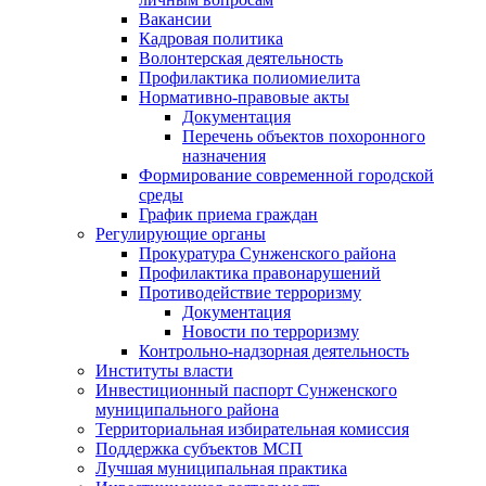
Вакансии
Кадровая политика
Волонтерская деятельность
Профилактика полиомиелита
Нормативно-правовые акты
Документация
Перечень объектов похоронного
назначения
Формирование современной городской
среды
График приема граждан
Регулирующие органы
Прокуратура Сунженского района
Профилактика правонарушений
Противодействие терроризму
Документация
Новости по терроризму
Контрольно-надзорная деятельность
Институты власти
Инвестиционный паспорт Сунженского
муниципального района
Территориальная избирательная комиссия
Поддержка субъектов МСП
Лучшая муниципальная практика