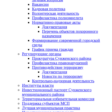
Вакансии
Кадровая политика
Волонтерская деятельность
Профилактика полиомиелита
Нормативно-правовые акты
Документация
Перечень объектов похоронного
назначения
Формирование современной городской
среды
График приема граждан
Регулирующие органы
Прокуратура Сунженского района
Профилактика правонарушений
Противодействие терроризму
Документация
Новости по терроризму
Контрольно-надзорная деятельность
Институты власти
Инвестиционный паспорт Сунженского
муниципального района
Территориальная избирательная комиссия
Поддержка субъектов МСП
Лучшая муниципальная практика