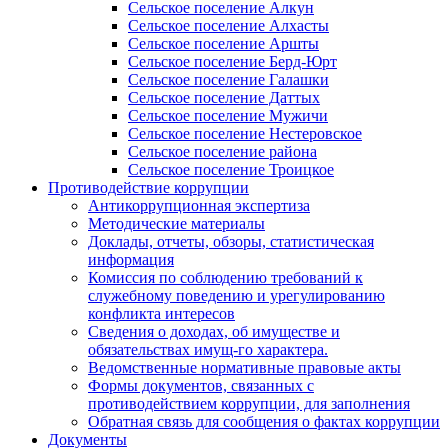
Сельское поселение Алкун
Сельское поселение Алхасты
Сельское поселение Аршты
Сельское поселение Берд-Юрт
Сельское поселение Галашки
Сельское поселение Даттых
Сельское поселение Мужичи
Сельское поселение Нестеровское
Сельское поселение района
Сельское поселение Троицкое
Противодействие коррупции
Антикоррупционная экспертиза
Методические материалы
Доклады, отчеты, обзоры, статистическая
информация
Комиссия по соблюдению требований к
служебному поведению и урегулированию
конфликта интересов
Сведения о доходах, об имуществе и
обязательствах имущ-го характера.
Ведомственные нормативные правовые акты
Формы документов, связанных с
противодействием коррупции, для заполнения
Обратная связь для сообщения о фактах коррупции
Документы