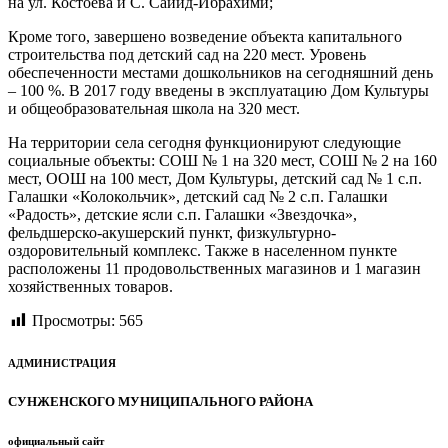
на ул. Костоева и С. Сайид-Ибрахими;
Кроме того, завершено возведение объекта капитального
строительства под детский сад на 220 мест. Уровень
обеспеченности местами дошкольников на сегодняшний день
– 100 %. В 2017 году введены в эксплуатацию Дом Культуры
и общеобразовательная школа на 320 мест.
На территории села сегодня функционируют следующие
социальные объекты: СОШ № 1 на 320 мест, СОШ № 2 на 160
мест, ООШ на 100 мест, Дом Культуры, детский сад № 1 с.п.
Галашки «Колокольчик», детский сад № 2 с.п. Галашки
«Радость», детские ясли с.п. Галашки «Звездочка»,
фельдшерско-акушерский пункт, физкультурно-
оздоровительный комплекс. Также в населенном пункте
расположены 11 продовольственных магазинов и 1 магазин
хозяйственных товаров.
Просмотры:
565
АДМИНИСТРАЦИЯ
СУНЖЕНСКОГО МУНИЦИПАЛЬНОГО РАЙОНА
официальный сайт