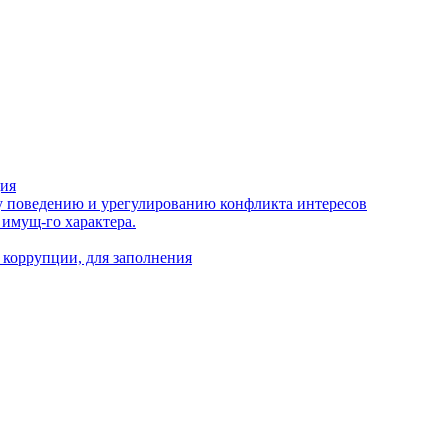
ция
 поведению и урегулированию конфликта интересов
 имущ-го характера.
 коррупции, для заполнения