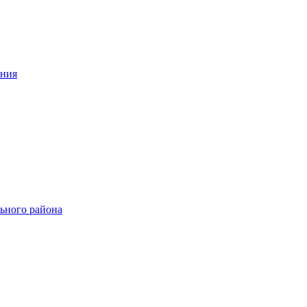
ения
ьного района