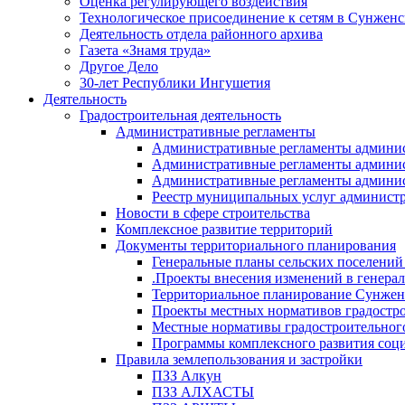
Оценка регулирующего воздействия
Технологическое присоединение к сетям в Сунжен
Деятельность отдела районного архива
Газета «Знамя труда»
Другое Дело
30-лет Республики Ингушетия
Деятельность
Градостроительная деятельность
Административные регламенты
Административные регламенты админи
Административные регламенты админи
Административные регламенты админис
Реестр муниципальных услуг админист
Новости в сфере строительства
Комплексное развитие территорий
Документы территориального планирования
Генеральные планы сельских поселени
.Проекты внесения изменений в генера
Территориальное планирование Сунжен
Проекты местных нормативов градостр
Местные нормативы градостроительног
Программы комплексного развития соци
Правила землепользования и застройки
ПЗЗ Алкун
ПЗЗ АЛХАСТЫ