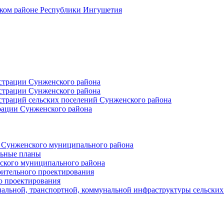
ском районе Республики Ингушетия
страции Сунженского района
страции Сунженского района
траций сельских поселений Сунженского района
рации Сунженского района
й Сунженского муниципального района
льные планы
ского муниципального района
оительного проектирования
о проектирования
альной, транспортной, коммунальной инфраструктуры сельски