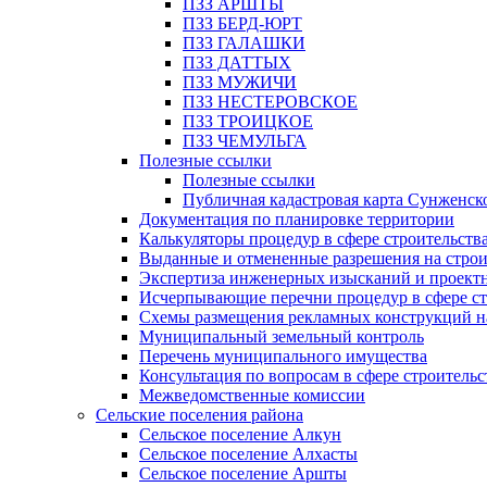
ПЗЗ АРШТЫ
ПЗЗ БЕРД-ЮРТ
ПЗЗ ГАЛАШКИ
ПЗЗ ДАТТЫХ
ПЗЗ МУЖИЧИ
ПЗЗ НЕСТЕРОВСКОЕ
ПЗЗ ТРОИЦКОЕ
ПЗЗ ЧЕМУЛЬГА
Полезные ссылки
Полезные ссылки
Публичная кадастровая карта Сунженск
Документация по планировке территории
Калькуляторы процедур в сфере строительств
Выданные и отмененные разрешения на строи
Экспертиза инженерных изысканий и проект
Исчерпывающие перечни процедур в сфере ст
Схемы размещения рекламных конструкций н
Муниципальный земельный контроль
Перечень муниципального имущества
Консультация по вопросам в сфере строительс
Межведомственные комиссии
Сельские поселения района
Сельское поселение Алкун
Сельское поселение Алхасты
Сельское поселение Аршты