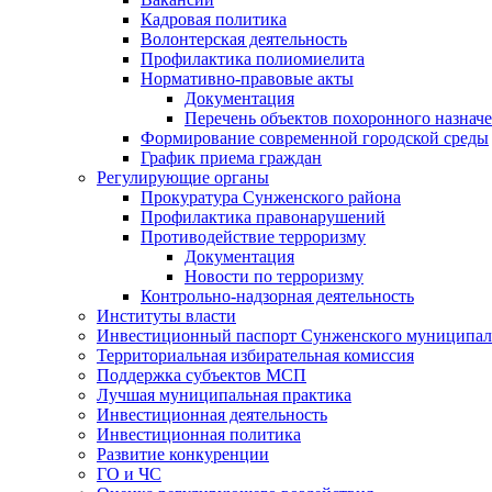
Кадровая политика
Волонтерская деятельность
Профилактика полиомиелита
Нормативно-правовые акты
Документация
Перечень объектов похоронного назнач
Формирование современной городской среды
График приема граждан
Регулирующие органы
Прокуратура Сунженского района
Профилактика правонарушений
Противодействие терроризму
Документация
Новости по терроризму
Контрольно-надзорная деятельность
Институты власти
Инвестиционный паспорт Сунженского муниципал
Территориальная избирательная комиссия
Поддержка субъектов МСП
Лучшая муниципальная практика
Инвестиционная деятельность
Инвестиционная политика
Развитие конкуренции
ГО и ЧС