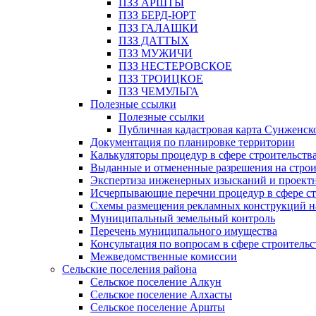
ПЗЗ АРШТЫ
ПЗЗ БЕРД-ЮРТ
ПЗЗ ГАЛАШКИ
ПЗЗ ДАТТЫХ
ПЗЗ МУЖИЧИ
ПЗЗ НЕСТЕРОВСКОЕ
ПЗЗ ТРОИЦКОЕ
ПЗЗ ЧЕМУЛЬГА
Полезные ссылки
Полезные ссылки
Публичная кадастровая карта Сунженск
Документация по планировке территории
Калькуляторы процедур в сфере строительств
Выданные и отмененные разрешения на строи
Экспертиза инженерных изысканий и проект
Исчерпывающие перечни процедур в сфере ст
Схемы размещения рекламных конструкций н
Муниципальный земельный контроль
Перечень муниципального имущества
Консультация по вопросам в сфере строительс
Межведомственные комиссии
Сельские поселения района
Сельское поселение Алкун
Сельское поселение Алхасты
Сельское поселение Аршты