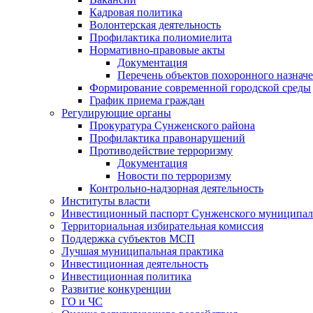
Кадровая политика
Волонтерская деятельность
Профилактика полиомиелита
Нормативно-правовые акты
Документация
Перечень объектов похоронного назнач
Формирование современной городской среды
График приема граждан
Регулирующие органы
Прокуратура Сунженского района
Профилактика правонарушений
Противодействие терроризму
Документация
Новости по терроризму
Контрольно-надзорная деятельность
Институты власти
Инвестиционный паспорт Сунженского муниципал
Территориальная избирательная комиссия
Поддержка субъектов МСП
Лучшая муниципальная практика
Инвестиционная деятельность
Инвестиционная политика
Развитие конкуренции
ГО и ЧС