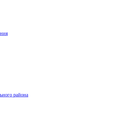
ения
ьного района