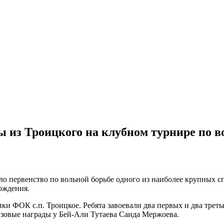
ы из Троицкого на клубном турнире по в
ло первенство по вольной борьбе одного из наиболее крупных 
ождения.
и ФОК с.п. Троицкое. Ребята завоевали два первых и два треть
нзовые награды у Бей-Али Тутаева Саида Мержоева.