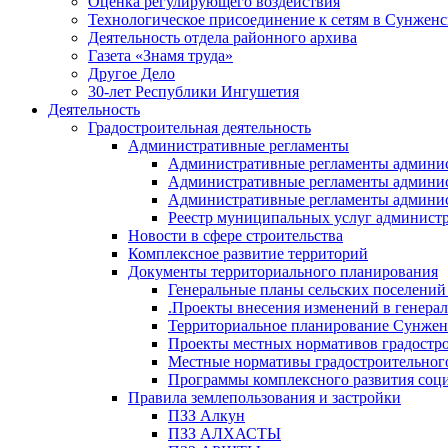
Оценка регулирующего воздействия
Технологическое присоединение к сетям в Сунжен
Деятельность отдела районного архива
Газета «Знамя труда»
Другое Дело
30-лет Республики Ингушетия
Деятельность
Градостроительная деятельность
Административные регламенты
Административные регламенты админи
Административные регламенты админи
Административные регламенты админис
Реестр муниципальных услуг админист
Новости в сфере строительства
Комплексное развитие территорий
Документы территориального планирования
Генеральные планы сельских поселени
.Проекты внесения изменений в генера
Территориальное планирование Сунжен
Проекты местных нормативов градостр
Местные нормативы градостроительног
Программы комплексного развития соци
Правила землепользования и застройки
ПЗЗ Алкун
ПЗЗ АЛХАСТЫ