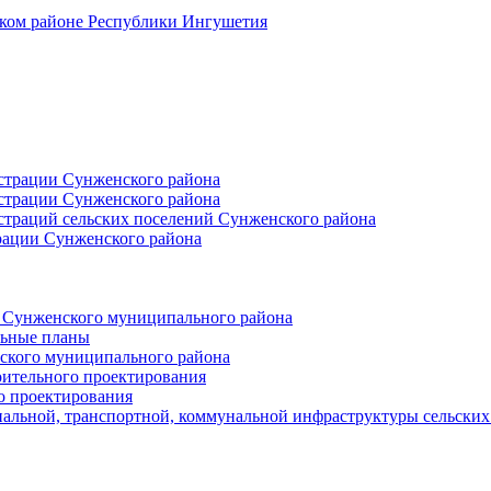
ском районе Республики Ингушетия
страции Сунженского района
страции Сунженского района
траций сельских поселений Сунженского района
рации Сунженского района
й Сунженского муниципального района
льные планы
ского муниципального района
оительного проектирования
о проектирования
альной, транспортной, коммунальной инфраструктуры сельски