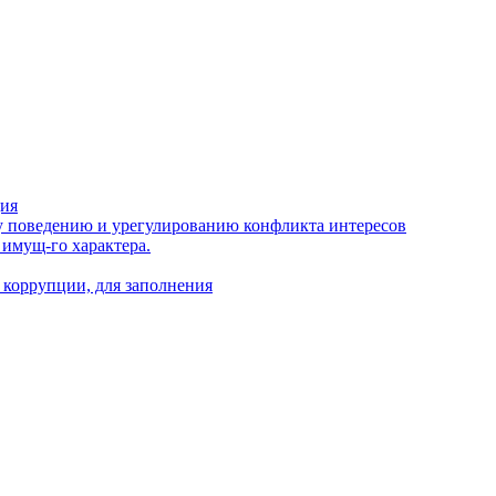
ция
 поведению и урегулированию конфликта интересов
 имущ-го характера.
 коррупции, для заполнения